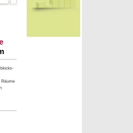
e
um
ebkicks-
ne Räume
n