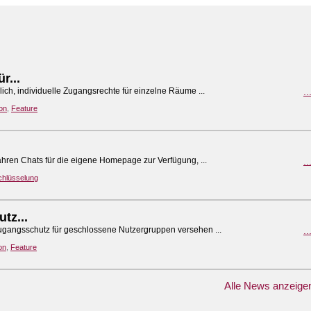
ür...
lich, individuelle Zugangsrechte für einzelne Räume ...
.
on
,
Feature
Jahren Chats für die eigene Homepage zur Verfügung, ...
.
chlüsselung
tz...
ugangsschutz für geschlossene Nutzergruppen versehen ...
.
on
,
Feature
Alle News anzeige