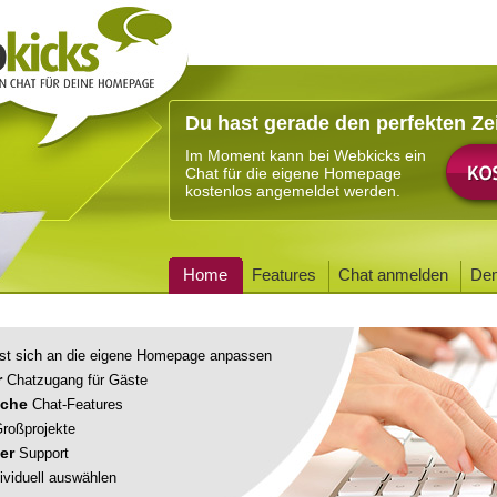
Du hast gerade den perfekten Ze
Im Moment kann bei Webkicks ein
Chat für die eigene Homepage
kostenlos angemeldet werden.
Home
Features
Chat anmelden
De
st sich an die eigene Homepage anpassen
r
Chatzugang für Gäste
iche
Chat-Features
roßprojekte
er
Support
ividuell auswählen