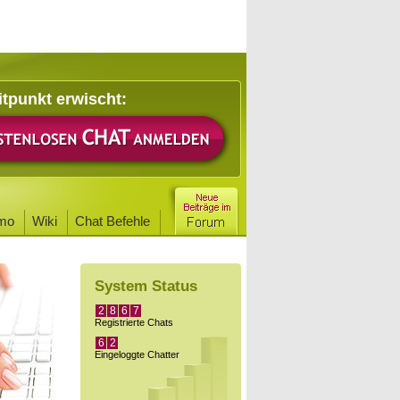
itpunkt erwischt:
mo
Wiki
Chat Befehle
System Status
2
8
6
7
Registrierte Chats
6
2
Eingeloggte Chatter