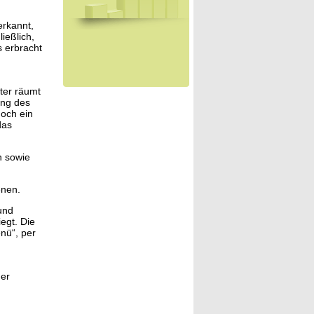
erkannt,
ießlich,
 erbracht
ter räumt
ung des
noch ein
das
n sowie
enen.
und
egt. Die
nü“, per
der