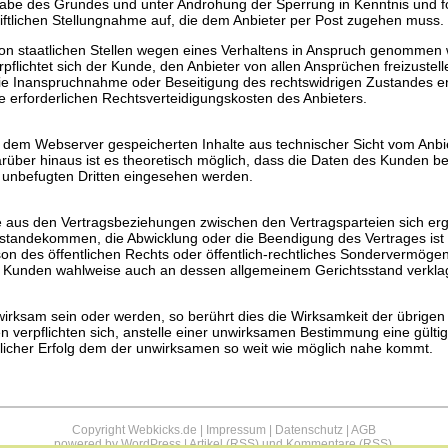
gabe des Grundes und unter Androhung der Sperrung in Kenntnis und fo
riftlichen Stellungnahme auf, die dem Anbieter per Post zugehen muss.
 von staatlichen Stellen wegen eines Verhaltens in Anspruch genommen 
rpflichtet sich der Kunde, den Anbieter von allen Ansprüchen freizustel
 die Inanspruchnahme oder Beseitigung des rechtswidrigen Zustandes 
e erforderlichen Rechtsverteidigungskosten des Anbieters.
f dem Webserver gespeicherten Inhalte aus technischer Sicht vom Anbi
über hinaus ist es theoretisch möglich, dass die Daten des Kunden be
 unbefugten Dritten eingesehen werden.
he aus den Vertragsbeziehungen zwischen den Vertragsparteien sich e
ustandekommen, die Abwicklung oder die Beendigung des Vertrages ist 
on des öffentlichen Rechts oder öffentlich-rechtliches Sondervermögen
n Kunden wahlweise auch an dessen allgemeinem Gerichtsstand verkla
irksam sein oder werden, so berührt dies die Wirksamkeit der übrigen
n verpflichten sich, anstelle einer unwirksamen Bestimmung eine gülti
ftlicher Erfolg dem der unwirksamen so weit wie möglich nahe kommt.
Copyright Webkicks.de |
Impressum
|
Datenschutz
|
AGB
powered by
WordPress
|
Artikel (RSS)
und
Kommentare (RSS)
.