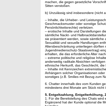
machen, die gegen gesetzliche Vorschri
Sitten verstoßen.
b) Unzulässig sind insbesondere (nicht 
– Inhalte, die Urheber- und Leistungssc
Geschmacksmuster oder sonstige Schutzr
Persönlichkeitsrechte) verletzen.
– erotische Inhalte und Darstellungen di
sämtliche Nackt- und Halbnacktdarstel
sie präsentiert werden, sowie sämtliche 
Sexualität und sexuelle Handlungen entha
Altersbeschränkung unterliegen dürften 
Jugendmedienschutz-Staatsvertrag) eing
erhalten, die das erforderliche Alter na
– extreme politische und religiöse Inhal
anderweitig radikale Absichten verfolge
ethnische Herkunft, das Geschlecht, die R
– Inhalte mit Kennzeichen extremistisch
Anhängern solcher Organisationen oder
sonstiges (z.B. Smilies mit Bezug zum N
6. Chatter innerhalb des vom Kunden ge
mindestens drei Monate am Stück nicht 
5. Entgeltzahlung, Entgelterhöhung,
1. Für die Bereitstellung des Chats wird
Ergänzend hat der Kunde optional die Mög