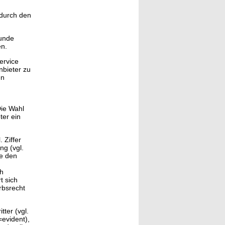
 durch den
Kunde
en.
ervice
nbieter zu
en
Die Wahl
ter ein
 Ziffer
ng (vgl.
de den
ch
t sich
rbsrecht
ter (vgl.
=evident),