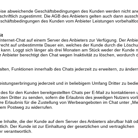
weise abweichende Geschäftsbedingungen des Kunden werden nicht an
schriftlich zugestimmt. Die AGB des Anbieters gelten auch dann ausschl
schäftsbedingungen des Kunden vom Anbieter Leistungen vorbehaltlos
it
 Internet-Chat auf einem Server des Anbieters zur Verfügung. Der Anbie
echt auf unbestimmte Dauer ein, welches der Kunde durch die Lösch
en kann. Loggt sich länger als drei Monaten am Stück weder der Kunde 
er Anbieter berechtigt den Chat wegen Inaktivität zu löschen, wordurch 
alten, Funktionen innerhalb des Chats jederzeit zu erweitern, zu änder
Leistungserbringung jederzeit und in beliebigem Umfang Dritter zu bedi
 des für den Kunden bereitgestellten Chats per E-Mail zu kontaktieren 
n Dritter zu senden, sofern die Erlaubnis des jeweiligen Nutzers vorli
ihre Erlaubnis für die Zustellung von Werbeangeboten im Chat unter „Me
dem Postweg zu widerrufen.
he Inhalte, die der Kunde auf dem Server des Anbieters abrufbar hält o
tlich. Der Kunde ist zur Einhaltung der gesetzlichen und vertraglichen
r verantwortlich.