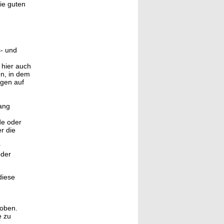
ie guten
s- und
 hier auch
n, in dem
ngen auf
gang
de oder
r die
r
oder
diese
hoben.
e zu