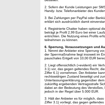
bestellen.
2. Sofern der Kunde Leistungen per SMS 
Handy- bzw. Telefonanbieter des Kunde
3. Bei Zahlungen per PayPal oder Banküb
erklärt sich ausdrücklich damit einver
4. Registrierte Chatter haben optional d
beträgt je Profil 2,99 Euro bei einer Lau
entrichten. Die Nutzung eines Profils erf
teilnehmen zu können.
6. Sperrung, Voraussetzungen und Au
1. Nimmt der Anbieter eine Sperrung vor,
der Sperrmaßnahme liegt insoweit im Er
pauschales Entgelt von 10,00 EUR berec
2. Liegt offensichtlich (=evident) ein Ve
3.1) vor, das gegen geltendes Recht, die
Ziffer 6.1) vornehmen. Der Anbieter ka
rechtswidrigen Zustand beseitigt und z
Unterlassungserklärung gegenüber dem A
zukünftig ergebenden Vertragsstrafe Sich
dabei an der Bedeutung des Verstoßes, 
jedoch in der Regel über 5.000 EUR.
3. Hält der Anbieter es für möglich, das
Ziffer 3.1) vorliegt, das gegen geltendes 