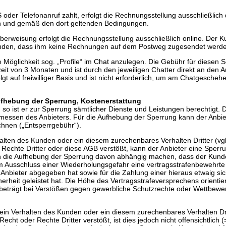
oder Telefonanruf zahlt, erfolgt die Rechnungsstellung ausschließlich
n und gemäß den dort geltenden Bedingungen.
erweisung erfolgt die Rechnungsstellung ausschließlich online. Der 
standen, dass ihm keine Rechnungen auf dem Postweg zugesendet werd
ie Möglichkeit sog. „Profile“ im Chat anzulegen. Die Gebühr für diesen S
fzeit von 3 Monaten und ist durch den jeweiligen Chatter direkt an den A
olgt auf freiwilliger Basis und ist nicht erforderlich, um am Chatgescheh
fhebung der Sperrung, Kostenerstattung
 so ist er zur Sperrung sämtlicher Dienste und Leistungen berechtigt. 
messen des Anbieters. Für die Aufhebung der Sperrung kann der Anbie
hnen („Entsperrgebühr“).
rhalten des Kunden oder ein diesem zurechenbares Verhalten Dritter (vgl.
 Rechte Dritter oder diese AGB verstößt, kann der Anbieter eine Sperru
nn die Aufhebung der Sperrung davon abhängig machen, dass der Kun
um Ausschluss einer Wiederholungsgefahr eine vertragsstrafenbewehrte
nbieter abgegeben hat sowie für die Zahlung einer hieraus etwaig si
erheit geleistet hat. Die Höhe des Vertragsstrafeversprechens orientier
beträgt bei Verstößen gegen gewerbliche Schutzrechte oder Wettbewe
s ein Verhalten des Kunden oder ein diesem zurechenbares Verhalten Drit
Recht oder Rechte Dritter verstößt, ist dies jedoch nicht offensichtlich (