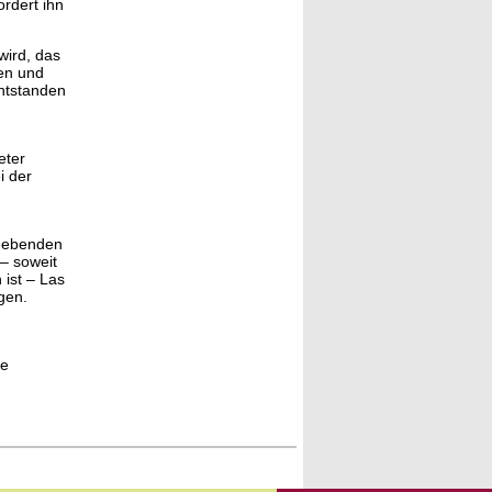
rdert ihn
wird, das
len und
entstanden
eter
i der
rgebenden
– soweit
 ist – Las
gen.
ge