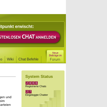
itpunkt erwischt:
o
Wiki
Chat Befehle
System Status
2
8
6
6
Registrierte Chats
2
7
Eingeloggte Chatter
ngen und
beim
arteien