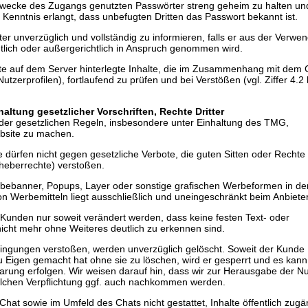
m Zwecke des Zugangs genutzten Passwörter streng geheim zu halten un
 Kenntnis erlangt, dass unbefugten Dritten das Passwort bekannt ist.
eter unverzüglich und vollständig zu informieren, falls er aus der Verwe
tlich oder außergerichtlich in Anspruch genommen wird.
ritte auf dem Server hinterlegte Inhalte, die im Zusammenhang mit dem
tzerprofilen), fortlaufend zu prüfen und bei Verstößen (vgl. Ziffer 4.2 
ltung gesetzlicher Vorschriften, Rechte Dritter
 der gesetzlichen Regeln, insbesondere unter Einhaltung des TMG,
bsite zu machen.
dürfen nicht gegen gesetzliche Verbote, die guten Sitten oder Rechte 
eberrechte) verstoßen.
erbebanner, Popups, Layer oder sonstige grafischen Werbeformen in d
n Werbemitteln liegt ausschließlich und uneingeschränkt beim Anbieter
Kunden nur soweit verändert werden, dass keine festen Text- oder
icht mehr ohne Weiteres deutlich zu erkennen sind.
dingungen verstoßen, werden unverzüglich gelöscht. Soweit der Kunde
zu Eigen gemacht hat ohne sie zu löschen, wird er gesperrt und es kann
arung erfolgen. Wir weisen darauf hin, dass wir zur Herausgabe der N
lchen Verpflichtung ggf. auch nachkommen werden.
Chat sowie im Umfeld des Chats nicht gestattet, Inhalte öffentlich zugä