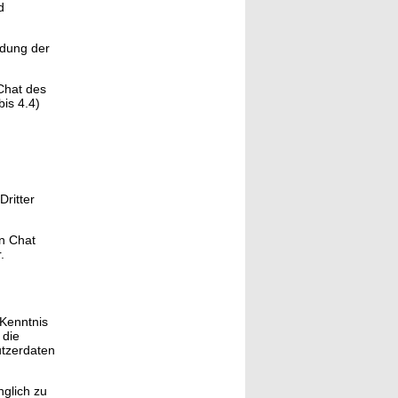
d
ndung der
 Chat des
bis 4.4)
Dritter
en Chat
.
 Kenntnis
 die
utzerdaten
nglich zu