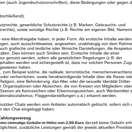
ften (auch Jugendschutzvorschriften), diese Bedingungen oder gegen d
abschließend):
hutzrechte, gewerbliche Schutzrechte (z.B. Marken, Gebrauchs- und
echte), sowie sonstige Rechte (z.B. Rechte am eigenen Bild, Namen
e eine Altersfreigabe haben, in jeder Form. Als erotische Inhalte werden
lungen, auch ausschnittsweise, angesehen, unabhängig von dem Rahme
auch grafische und textliche oder filmische Darstellungen, die Anspielu
lten. Dies können auch Smilies sein. Erotische Inhalte die einer
nur genutzt werden, sofern alle gesetzlichen Regelungen (z.B. der
ehalten werden und sichergestellt ist, dass nur solchen Personen Zu
chgewiesen haben.
te, zum Beispiel solche, die radikale, terroristische, menschenverachten
n oder verherrlichen, sowie herabwürdigende Inhalte über die Rasse ode
eligion, eine Behinderung, das Alter oder die sexuelle Identität Dritter.
er Organisationen oder Abzeichen, die von Kreisen von Mitgliedern ode
 Szenen als Kennzeichen oder Erkennungszeichen, auch Werbemittel 
ationalsozialismus, Flaggendarstellungen u.ä.) erkannt werden.
nutzten Chats werden vom Anbieter automatisch gelöscht, sofern sich 
in den Chat eingeloggt haben.
 Zahlungsverzug
eine einmalige Gebühr in Höhe von 2,99 Euro
derzeit keine Gebühr er
lichkeit, zusätzliche Leistungen gemäß der jeweils aktuellen Preislist