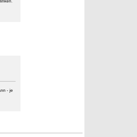
linken.
nn - je