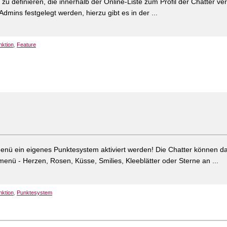
s zu definieren, die innerhalb der Online-Liste zum Profil der Chatter ver
Admins festgelegt werden, hierzu gibt es in der ...
nktion
,
Feature
nü ein eigenes Punktesystem aktiviert werden! Die Chatter können da
menü - Herzen, Rosen, Küsse, Smilies, Kleeblätter oder Sterne an ...
nktion
,
Punktesystem