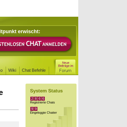
itpunkt erwischt:
o
Wiki
Chat Befehle
e
System Status
2
8
6
6
Registrierte Chats
9
9
Eingeloggte Chatter