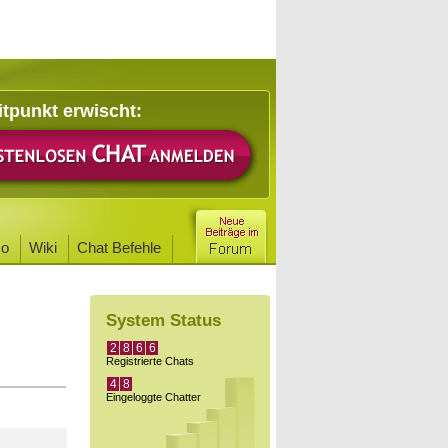
itpunkt erwischt:
o
Wiki
Chat Befehle
System Status
2
8
6
6
Registrierte Chats
4
8
Eingeloggte Chatter