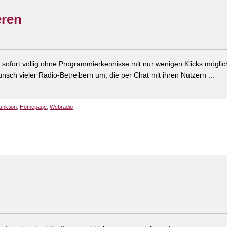
eren
 sofort völlig ohne Programmierkennisse mit nur wenigen Klicks möglic
sch vieler Radio-Betreibern um, die per Chat mit ihren Nutzern ...
unktion
,
Homepage
,
Webradio