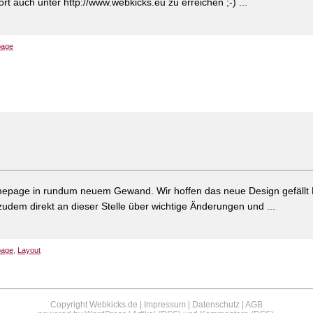
rt auch unter http://www.webkicks.eu zu erreichen ;-) ...
age
omepage in rundum neuem Gewand. Wir hoffen das neue Design gefällt
 zudem direkt an dieser Stelle über wichtige Änderungen und ...
age
,
Layout
Copyright Webkicks.de |
Impressum
|
Datenschutz
|
AGB