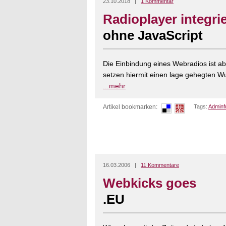
23.10.2018 |
1 Kommentar
Radioplayer integri
ohne JavaScript
Die Einbindung eines Webradios ist ab
setzen hiermit einen lage gehegten Wun
...mehr
Artikel bookmarken:
Tags:
Adminf
16.03.2006 |
11 Kommentare
Webkicks goes
.EU