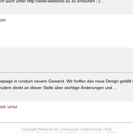
rt auch unter http://www.webkicks.eu zu erreichen ;-) ...
age
omepage in rundum neuem Gewand. Wir hoffen das neue Design gefällt
 zudem direkt an dieser Stelle über wichtige Änderungen und ...
age
,
Layout
Copyright Webkicks.de |
Impressum
|
Datenschutz
|
AGB