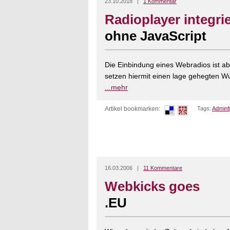
23.10.2018 |
1 Kommentar
Radioplayer integri
ohne JavaScript
Die Einbindung eines Webradios ist ab
setzen hiermit einen lage gehegten Wun
...mehr
Artikel bookmarken:
Tags:
Adminf
16.03.2006 |
11 Kommentare
Webkicks goes
.EU