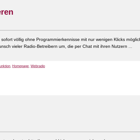
eren
 sofort völlig ohne Programmierkennisse mit nur wenigen Klicks möglic
sch vieler Radio-Betreibern um, die per Chat mit ihren Nutzern ...
unktion
,
Homepage
,
Webradio