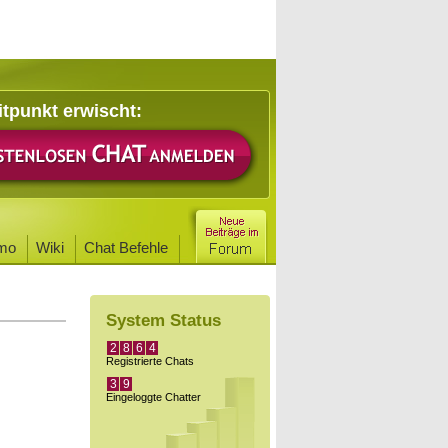
itpunkt erwischt:
mo
Wiki
Chat Befehle
System Status
2
8
6
4
Registrierte Chats
3
9
Eingeloggte Chatter