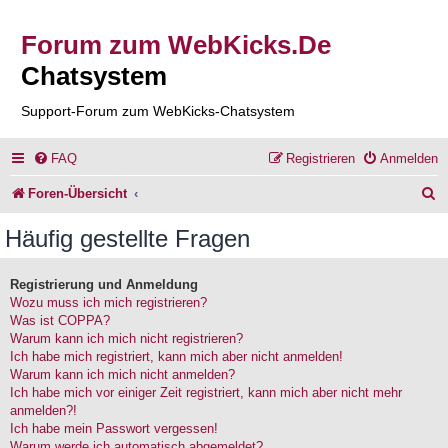
Forum zum WebKicks.De
Chatsystem
Support-Forum zum WebKicks-Chatsystem
FAQ
Registrieren
Anmelden
S
Foren-Übersicht
u
Häufig gestellte Fragen
c
h
Registrierung und Anmeldung
Wozu muss ich mich registrieren?
e
Was ist COPPA?
Warum kann ich mich nicht registrieren?
Ich habe mich registriert, kann mich aber nicht anmelden!
Warum kann ich mich nicht anmelden?
Ich habe mich vor einiger Zeit registriert, kann mich aber nicht mehr
anmelden?!
Ich habe mein Passwort vergessen!
Warum werde ich automatisch abgemeldet?