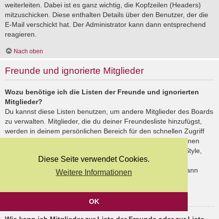
weiterleiten. Dabei ist es ganz wichtig, die Kopfzeilen (Headers)
mitzuschicken. Diese enthalten Details über den Benutzer, der die
E-Mail verschickt hat. Der Administrator kann dann entsprechend
reagieren.
Nach oben
Freunde und ignorierte Mitglieder
Wozu benötige ich die Listen der Freunde und ignorierten
Mitglieder?
Du kannst diese Listen benutzen, um andere Mitglieder des Boards
zu verwalten. Mitglieder, die du deiner Freundesliste hinzufügst,
werden in deinem persönlichen Bereich für den schnellen Zugriff
aufgelistet. Du siehst dort deren Onlinestatus und kannst ihnen
schnell eine Private Nachricht senden. Abhängig von dem Style,
Diese Seite verwendet Cookies.
den du verwendest, können Beiträge deiner Freunde auch
hervorgehoben sein. Wenn du einen Benutzer ignorierst, dann
Weitere Informationen
siehst du seine Beiträge standardmäßig nicht.
Nach oben
OK