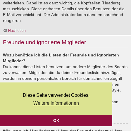
weiterleiten. Dabei ist es ganz wichtig, die Kopfzeilen (Headers)
mitzuschicken. Diese enthalten Details über den Benutzer, der die
E-Mail verschickt hat. Der Administrator kann dann entsprechend
reagieren.
Nach oben
Freunde und ignorierte Mitglieder
Wozu benötige ich die Listen der Freunde und ignorierten
Mitglieder?
Du kannst diese Listen benutzen, um andere Mitglieder des Boards
zu verwalten. Mitglieder, die du deiner Freundesliste hinzufügst,
werden in deinem persönlichen Bereich für den schnellen Zugriff
aufgelistet. Du siehst dort deren Onlinestatus und kannst ihnen
schnell eine Private Nachricht senden. Abhängig von dem Style,
Diese Seite verwendet Cookies.
den du verwendest, können Beiträge deiner Freunde auch
hervorgehoben sein. Wenn du einen Benutzer ignorierst, dann
Weitere Informationen
siehst du seine Beiträge standardmäßig nicht.
Nach oben
OK