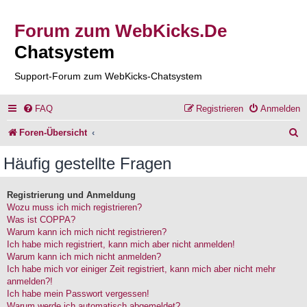
Forum zum WebKicks.De
Chatsystem
Support-Forum zum WebKicks-Chatsystem
FAQ
Registrieren
Anmelden
S
Foren-Übersicht
u
Häufig gestellte Fragen
c
h
Registrierung und Anmeldung
Wozu muss ich mich registrieren?
e
Was ist COPPA?
Warum kann ich mich nicht registrieren?
Ich habe mich registriert, kann mich aber nicht anmelden!
Warum kann ich mich nicht anmelden?
Ich habe mich vor einiger Zeit registriert, kann mich aber nicht mehr
anmelden?!
Ich habe mein Passwort vergessen!
Warum werde ich automatisch abgemeldet?