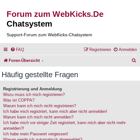
Forum zum WebKicks.De
Chatsystem
Support-Forum zum WebKicks-Chatsystem
FAQ
Registrieren
Anmelden
S
Foren-Übersicht
u
Häufig gestellte Fragen
c
h
Registrierung und Anmeldung
Wozu muss ich mich registrieren?
e
Was ist COPPA?
Warum kann ich mich nicht registrieren?
Ich habe mich registriert, kann mich aber nicht anmelden!
Warum kann ich mich nicht anmelden?
Ich habe mich vor einiger Zeit registriert, kann mich aber nicht mehr
anmelden?!
Ich habe mein Passwort vergessen!
Warum werde ich automatisch abgemeldet?