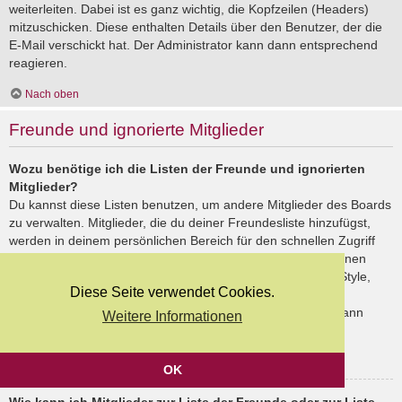
weiterleiten. Dabei ist es ganz wichtig, die Kopfzeilen (Headers)
mitzuschicken. Diese enthalten Details über den Benutzer, der die
E-Mail verschickt hat. Der Administrator kann dann entsprechend
reagieren.
Nach oben
Freunde und ignorierte Mitglieder
Wozu benötige ich die Listen der Freunde und ignorierten
Mitglieder?
Du kannst diese Listen benutzen, um andere Mitglieder des Boards
zu verwalten. Mitglieder, die du deiner Freundesliste hinzufügst,
werden in deinem persönlichen Bereich für den schnellen Zugriff
aufgelistet. Du siehst dort deren Onlinestatus und kannst ihnen
schnell eine Private Nachricht senden. Abhängig von dem Style,
Diese Seite verwendet Cookies.
den du verwendest, können Beiträge deiner Freunde auch
hervorgehoben sein. Wenn du einen Benutzer ignorierst, dann
Weitere Informationen
siehst du seine Beiträge standardmäßig nicht.
Nach oben
OK