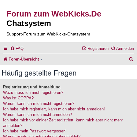
Forum zum WebKicks.De
Chatsystem
Support-Forum zum WebKicks-Chatsystem
FAQ
Registrieren
Anmelden
S
Foren-Übersicht
u
Häufig gestellte Fragen
c
h
Registrierung und Anmeldung
Wozu muss ich mich registrieren?
e
Was ist COPPA?
Warum kann ich mich nicht registrieren?
Ich habe mich registriert, kann mich aber nicht anmelden!
Warum kann ich mich nicht anmelden?
Ich habe mich vor einiger Zeit registriert, kann mich aber nicht mehr
anmelden?!
Ich habe mein Passwort vergessen!
Warum werde ich automatisch abgemeldet?