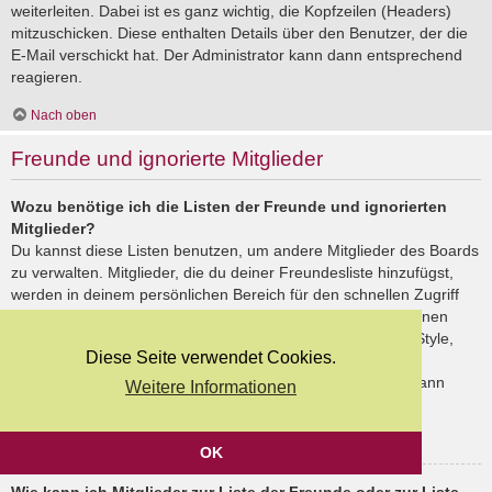
weiterleiten. Dabei ist es ganz wichtig, die Kopfzeilen (Headers)
mitzuschicken. Diese enthalten Details über den Benutzer, der die
E-Mail verschickt hat. Der Administrator kann dann entsprechend
reagieren.
Nach oben
Freunde und ignorierte Mitglieder
Wozu benötige ich die Listen der Freunde und ignorierten
Mitglieder?
Du kannst diese Listen benutzen, um andere Mitglieder des Boards
zu verwalten. Mitglieder, die du deiner Freundesliste hinzufügst,
werden in deinem persönlichen Bereich für den schnellen Zugriff
aufgelistet. Du siehst dort deren Onlinestatus und kannst ihnen
schnell eine Private Nachricht senden. Abhängig von dem Style,
Diese Seite verwendet Cookies.
den du verwendest, können Beiträge deiner Freunde auch
hervorgehoben sein. Wenn du einen Benutzer ignorierst, dann
Weitere Informationen
siehst du seine Beiträge standardmäßig nicht.
Nach oben
OK