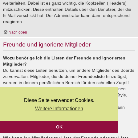
weiterleiten. Dabei ist es ganz wichtig, die Kopfzeilen (Headers)
mitzuschicken. Diese enthalten Details über den Benutzer, der die
E-Mail verschickt hat. Der Administrator kann dann entsprechend
reagieren.
Nach oben
Freunde und ignorierte Mitglieder
Wozu benötige ich die Listen der Freunde und ignorierten
Mitglieder?
Du kannst diese Listen benutzen, um andere Mitglieder des Boards
zu verwalten. Mitglieder, die du deiner Freundesliste hinzufügst,
werden in deinem persönlichen Bereich für den schnellen Zugriff
aufgelistet. Du siehst dort deren Onlinestatus und kannst ihnen
schnell eine Private Nachricht senden. Abhängig von dem Style,
Diese Seite verwendet Cookies.
den du verwendest, können Beiträge deiner Freunde auch
hervorgehoben sein. Wenn du einen Benutzer ignorierst, dann
Weitere Informationen
siehst du seine Beiträge standardmäßig nicht.
Nach oben
OK