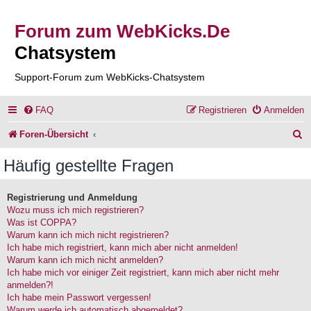
Forum zum WebKicks.De
Chatsystem
Support-Forum zum WebKicks-Chatsystem
FAQ
Registrieren
Anmelden
S
Foren-Übersicht
u
Häufig gestellte Fragen
c
h
Registrierung und Anmeldung
Wozu muss ich mich registrieren?
e
Was ist COPPA?
Warum kann ich mich nicht registrieren?
Ich habe mich registriert, kann mich aber nicht anmelden!
Warum kann ich mich nicht anmelden?
Ich habe mich vor einiger Zeit registriert, kann mich aber nicht mehr
anmelden?!
Ich habe mein Passwort vergessen!
Warum werde ich automatisch abgemeldet?