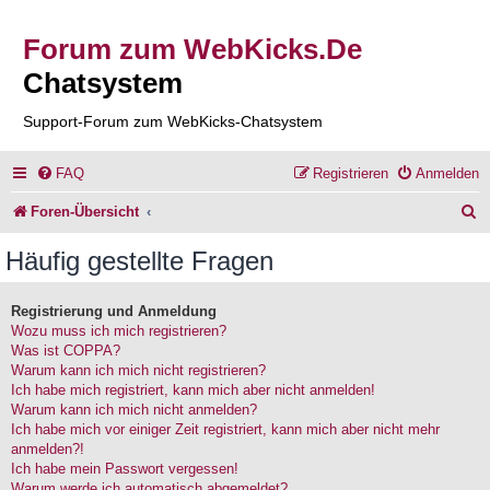
Forum zum WebKicks.De
Chatsystem
Support-Forum zum WebKicks-Chatsystem
FAQ
Registrieren
Anmelden
S
Foren-Übersicht
u
Häufig gestellte Fragen
c
h
Registrierung und Anmeldung
Wozu muss ich mich registrieren?
e
Was ist COPPA?
Warum kann ich mich nicht registrieren?
Ich habe mich registriert, kann mich aber nicht anmelden!
Warum kann ich mich nicht anmelden?
Ich habe mich vor einiger Zeit registriert, kann mich aber nicht mehr
anmelden?!
Ich habe mein Passwort vergessen!
Warum werde ich automatisch abgemeldet?