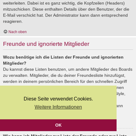
weiterleiten. Dabei ist es ganz wichtig, die Kopfzeilen (Headers)
mitzuschicken. Diese enthalten Details über den Benutzer, der die
E-Mail verschickt hat. Der Administrator kann dann entsprechend
reagieren.
Nach oben
Freunde und ignorierte Mitglieder
Wozu benötige ich die Listen der Freunde und ignorierten
Mitglieder?
Du kannst diese Listen benutzen, um andere Mitglieder des Boards
zu verwalten. Mitglieder, die du deiner Freundesliste hinzufügst,
werden in deinem persönlichen Bereich für den schnellen Zugriff
aufgelistet. Du siehst dort deren Onlinestatus und kannst ihnen
schnell eine Private Nachricht senden. Abhängig von dem Style,
Diese Seite verwendet Cookies.
den du verwendest, können Beiträge deiner Freunde auch
hervorgehoben sein. Wenn du einen Benutzer ignorierst, dann
Weitere Informationen
siehst du seine Beiträge standardmäßig nicht.
Nach oben
OK