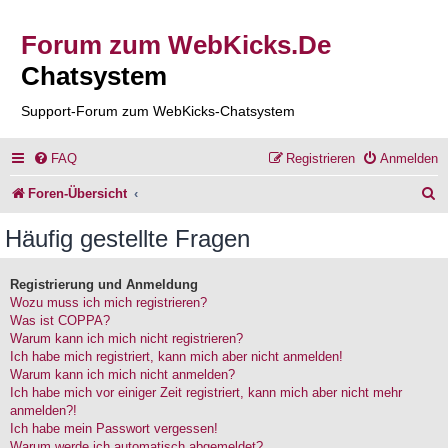
Forum zum WebKicks.De
Chatsystem
Support-Forum zum WebKicks-Chatsystem
FAQ
Registrieren
Anmelden
S
Foren-Übersicht
u
Häufig gestellte Fragen
c
h
Registrierung und Anmeldung
Wozu muss ich mich registrieren?
e
Was ist COPPA?
Warum kann ich mich nicht registrieren?
Ich habe mich registriert, kann mich aber nicht anmelden!
Warum kann ich mich nicht anmelden?
Ich habe mich vor einiger Zeit registriert, kann mich aber nicht mehr
anmelden?!
Ich habe mein Passwort vergessen!
Warum werde ich automatisch abgemeldet?