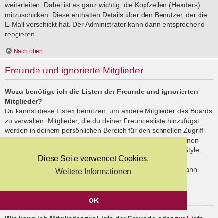
weiterleiten. Dabei ist es ganz wichtig, die Kopfzeilen (Headers)
mitzuschicken. Diese enthalten Details über den Benutzer, der die
E-Mail verschickt hat. Der Administrator kann dann entsprechend
reagieren.
Nach oben
Freunde und ignorierte Mitglieder
Wozu benötige ich die Listen der Freunde und ignorierten
Mitglieder?
Du kannst diese Listen benutzen, um andere Mitglieder des Boards
zu verwalten. Mitglieder, die du deiner Freundesliste hinzufügst,
werden in deinem persönlichen Bereich für den schnellen Zugriff
aufgelistet. Du siehst dort deren Onlinestatus und kannst ihnen
schnell eine Private Nachricht senden. Abhängig von dem Style,
Diese Seite verwendet Cookies.
den du verwendest, können Beiträge deiner Freunde auch
hervorgehoben sein. Wenn du einen Benutzer ignorierst, dann
Weitere Informationen
siehst du seine Beiträge standardmäßig nicht.
Nach oben
OK