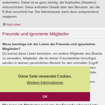
weiterleiten. Dabei ist es ganz wichtig, die Kopfzeilen (Headers)
mitzuschicken. Diese enthalten Details über den Benutzer, der die
E-Mail verschickt hat. Der Administrator kann dann entsprechend
reagieren.
Nach oben
Freunde und ignorierte Mitglieder
Wozu benötige ich die Listen der Freunde und ignorierten
Mitglieder?
Du kannst diese Listen benutzen, um andere Mitglieder des Boards
zu verwalten. Mitglieder, die du deiner Freundesliste hinzufügst,
werden in deinem persönlichen Bereich für den schnellen Zugriff
aufgelistet. Du siehst dort deren Onlinestatus und kannst ihnen
schnell eine Private Nachricht senden. Abhängig von dem Style,
Diese Seite verwendet Cookies.
den du verwendest, können Beiträge deiner Freunde auch
hervorgehoben sein. Wenn du einen Benutzer ignorierst, dann
Weitere Informationen
siehst du seine Beiträge standardmäßig nicht.
Nach oben
OK