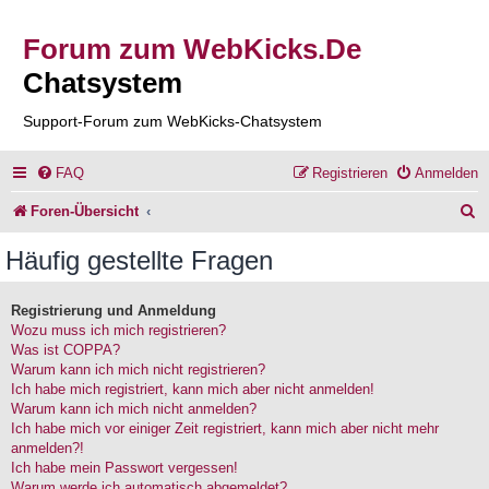
Forum zum WebKicks.De
Chatsystem
Support-Forum zum WebKicks-Chatsystem
FAQ
Registrieren
Anmelden
S
Foren-Übersicht
u
Häufig gestellte Fragen
c
h
Registrierung und Anmeldung
Wozu muss ich mich registrieren?
e
Was ist COPPA?
Warum kann ich mich nicht registrieren?
Ich habe mich registriert, kann mich aber nicht anmelden!
Warum kann ich mich nicht anmelden?
Ich habe mich vor einiger Zeit registriert, kann mich aber nicht mehr
anmelden?!
Ich habe mein Passwort vergessen!
Warum werde ich automatisch abgemeldet?