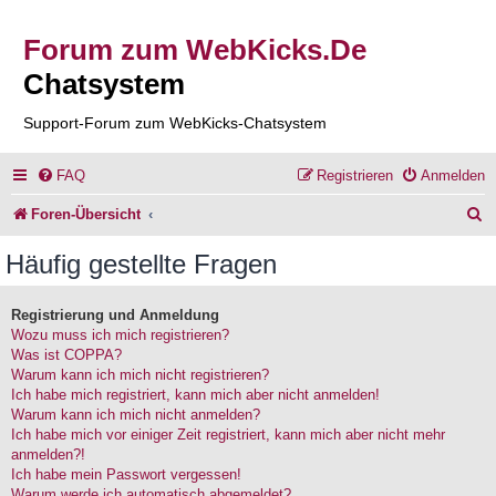
Forum zum WebKicks.De
Chatsystem
Support-Forum zum WebKicks-Chatsystem
FAQ
Registrieren
Anmelden
S
Foren-Übersicht
u
Häufig gestellte Fragen
c
h
Registrierung und Anmeldung
Wozu muss ich mich registrieren?
e
Was ist COPPA?
Warum kann ich mich nicht registrieren?
Ich habe mich registriert, kann mich aber nicht anmelden!
Warum kann ich mich nicht anmelden?
Ich habe mich vor einiger Zeit registriert, kann mich aber nicht mehr
anmelden?!
Ich habe mein Passwort vergessen!
Warum werde ich automatisch abgemeldet?