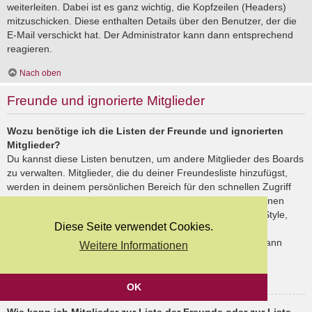
weiterleiten. Dabei ist es ganz wichtig, die Kopfzeilen (Headers)
mitzuschicken. Diese enthalten Details über den Benutzer, der die
E-Mail verschickt hat. Der Administrator kann dann entsprechend
reagieren.
Nach oben
Freunde und ignorierte Mitglieder
Wozu benötige ich die Listen der Freunde und ignorierten
Mitglieder?
Du kannst diese Listen benutzen, um andere Mitglieder des Boards
zu verwalten. Mitglieder, die du deiner Freundesliste hinzufügst,
werden in deinem persönlichen Bereich für den schnellen Zugriff
aufgelistet. Du siehst dort deren Onlinestatus und kannst ihnen
schnell eine Private Nachricht senden. Abhängig von dem Style,
Diese Seite verwendet Cookies.
den du verwendest, können Beiträge deiner Freunde auch
hervorgehoben sein. Wenn du einen Benutzer ignorierst, dann
Weitere Informationen
siehst du seine Beiträge standardmäßig nicht.
Nach oben
OK