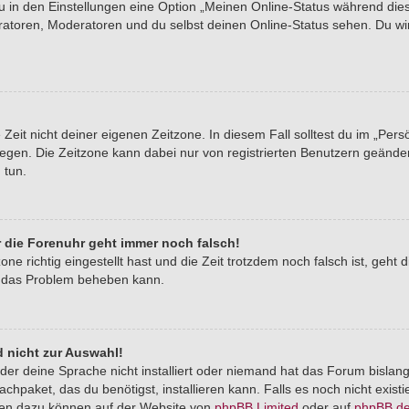
du in den Einstellungen eine Option „Meinen Online-Status während di
tratoren, Moderatoren und du selbst deinen Online-Status sehen. Du wi
Zeit nicht deiner eigenen Zeitzone. In diesem Fall solltest du im „Pers
stlegen. Die Zeitzone kann dabei nur von registrierten Benutzern geände
u tun.
er die Forenuhr geht immer noch falsch!
one richtig eingestellt hast und die Zeit trotzdem noch falsch ist, geht 
er das Problem beheben kann.
 nicht zur Auswahl!
der deine Sprache nicht installiert oder niemand hat das Forum bislang
chpaket, das du benötigst, installieren kann. Falls es noch nicht exist
nen dazu können auf der Website von
phpBB Limited
oder auf
phpBB.d