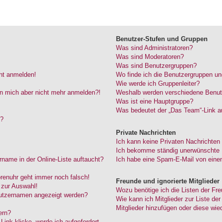
Benutzer-Stufen und Gruppen
Was sind Administratoren?
Was sind Moderatoren?
Was sind Benutzergruppen?
cht anmelden!
Wo finde ich die Benutzergruppen und
Wie werde ich Gruppenleiter?
kann mich aber nicht mehr anmelden?!
Weshalb werden verschiedene Benutze
Was ist eine Hauptgruppe?
Was bedeutet der „Das Team“-Link au
“?
Private Nachrichten
Ich kann keine Privaten Nachrichten
Ich bekomme ständig unerwünschte P
name in der Online-Liste auftaucht?
Ich habe eine Spam-E-Mail von einem
Forenuhr geht immer noch falsch!
Freunde und ignorierte Mitglieder
 zur Auswahl!
Wozu benötige ich die Listen der Fre
nutzernamen angezeigt werden?
Wie kann ich Mitglieder zur Liste der
Mitglieder hinzufügen oder diese wie
ern?
ink klicke, werde ich aufgefordert,