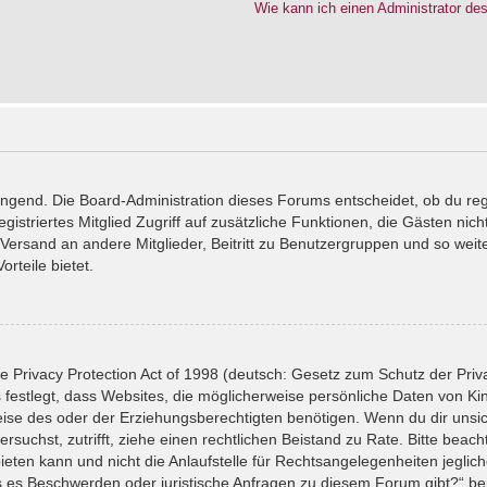
Wie kann ich einen Administrator de
wingend. Die Board-Administration dieses Forums entscheidet, ob du reg
registriertes Mitglied Zugriff auf zusätzliche Funktionen, die Gästen ni
l-Versand an andere Mitglieder, Beitritt zu Benutzergruppen und so wei
orteile bietet.
 Privacy Protection Act of 1998 (deutsch: Gesetz zum Schutz der Priv
 festlegt, dass Websites, die möglicherweise persönliche Daten von Ki
se des oder der Erziehungsberechtigten benötigen. Wenn du dir unsiche
versuchst, zutrifft, ziehe einen rechtlichen Beistand zu Rate. Bitte bea
ten kann und nicht die Anlaufstelle für Rechtsangelegenheiten jeglicher
ls es Beschwerden oder juristische Anfragen zu diesem Forum gibt?“ b