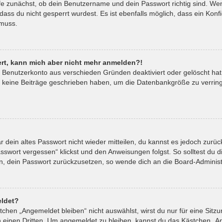
fe zunächst, ob dein Benutzername und dein Passwort richtig sind. Wenn
ass du nicht gesperrt wurdest. Es ist ebenfalls möglich, dass ein Kon
 muss.
riert, kann mich aber nicht mehr anmelden?!
in Benutzerkonto aus verschieden Gründen deaktiviert oder gelöscht ha
t keine Beiträge geschrieben haben, um die Datenbankgröße zu verringe
ar dein altes Passwort nicht wieder mitteilen, du kannst es jedoch zur
sswort vergessen“ klickst und den Anweisungen folgst. So solltest du 
ein, dein Passwort zurückzusetzen, so wende dich an die Board-Administ
ldet?
hen „Angemeldet bleiben“ nicht auswählst, wirst du nur für eine Sitz
 einen Dritten. Um angemeldet zu bleiben, kannst du das Kästchen „