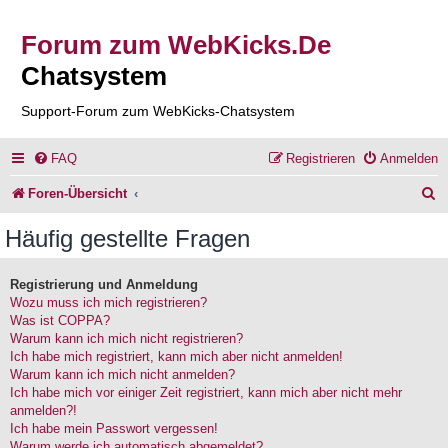
Forum zum WebKicks.De
Chatsystem
Support-Forum zum WebKicks-Chatsystem
FAQ
Registrieren
Anmelden
S
Foren-Übersicht
u
Häufig gestellte Fragen
c
h
Registrierung und Anmeldung
Wozu muss ich mich registrieren?
e
Was ist COPPA?
Warum kann ich mich nicht registrieren?
Ich habe mich registriert, kann mich aber nicht anmelden!
Warum kann ich mich nicht anmelden?
Ich habe mich vor einiger Zeit registriert, kann mich aber nicht mehr
anmelden?!
Ich habe mein Passwort vergessen!
Warum werde ich automatisch abgemeldet?