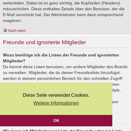
weiterleiten. Dabei ist es ganz wichtig, die Kopfzeilen (Headers)
mitzuschicken. Diese enthalten Details über den Benutzer, der die
E-Mail verschickt hat. Der Administrator kann dann entsprechend
reagieren.
Nach oben
Freunde und ignorierte Mitglieder
Wozu benötige ich die Listen der Freunde und ignorierten
Mitglieder?
Du kannst diese Listen benutzen, um andere Mitglieder des Boards
zu verwalten. Mitglieder, die du deiner Freundesliste hinzufügst,
werden in deinem persönlichen Bereich für den schnellen Zugriff
aufgelistet. Du siehst dort deren Onlinestatus und kannst ihnen
schnell eine Private Nachricht senden. Abhängig von dem Style,
Diese Seite verwendet Cookies.
den du verwendest, können Beiträge deiner Freunde auch
hervorgehoben sein. Wenn du einen Benutzer ignorierst, dann
Weitere Informationen
siehst du seine Beiträge standardmäßig nicht.
Nach oben
OK