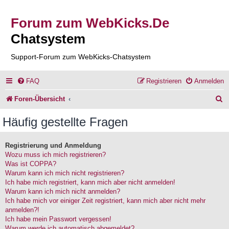
Forum zum WebKicks.De
Chatsystem
Support-Forum zum WebKicks-Chatsystem
FAQ
Registrieren
Anmelden
S
Foren-Übersicht
u
Häufig gestellte Fragen
c
h
Registrierung und Anmeldung
Wozu muss ich mich registrieren?
e
Was ist COPPA?
Warum kann ich mich nicht registrieren?
Ich habe mich registriert, kann mich aber nicht anmelden!
Warum kann ich mich nicht anmelden?
Ich habe mich vor einiger Zeit registriert, kann mich aber nicht mehr
anmelden?!
Ich habe mein Passwort vergessen!
Warum werde ich automatisch abgemeldet?