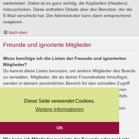
weiterleiten. Dabei ist es ganz wichtig, die Kopfzeilen (Headers)
mitzuschicken. Diese enthalten Details über den Benutzer, der die
E-Mail verschickt hat. Der Administrator kann dann entsprechend
reagieren.
Nach oben
Freunde und ignorierte Mitglieder
Wozu benötige ich die Listen der Freunde und ignorierten
Mitglieder?
Du kannst diese Listen benutzen, um andere Mitglieder des Boards
zu verwalten. Mitglieder, die du deiner Freundesliste hinzufügst,
werden in deinem persönlichen Bereich für den schnellen Zugriff
aufgelistet. Du siehst dort deren Onlinestatus und kannst ihnen
schnell eine Private Nachricht senden. Abhängig von dem Style,
Diese Seite verwendet Cookies.
den du verwendest, können Beiträge deiner Freunde auch
hervorgehoben sein. Wenn du einen Benutzer ignorierst, dann
Weitere Informationen
siehst du seine Beiträge standardmäßig nicht.
Nach oben
OK