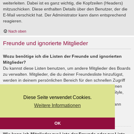
weiterleiten. Dabei ist es ganz wichtig, die Kopfzeilen (Headers)
mitzuschicken. Diese enthalten Details über den Benutzer, der die
E-Mail verschickt hat. Der Administrator kann dann entsprechend
reagieren.
Nach oben
Freunde und ignorierte Mitglieder
Wozu benötige ich die Listen der Freunde und ignorierten
Mitglieder?
Du kannst diese Listen benutzen, um andere Mitglieder des Boards
zu verwalten. Mitglieder, die du deiner Freundesliste hinzufügst,
werden in deinem persönlichen Bereich für den schnellen Zugriff
aufgelistet. Du siehst dort deren Onlinestatus und kannst ihnen
schnell eine Private Nachricht senden. Abhängig von dem Style,
Diese Seite verwendet Cookies.
den du verwendest, können Beiträge deiner Freunde auch
hervorgehoben sein. Wenn du einen Benutzer ignorierst, dann
Weitere Informationen
siehst du seine Beiträge standardmäßig nicht.
Nach oben
OK