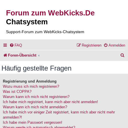
Forum zum WebKicks.De
Chatsystem
Support-Forum zum WebKicks-Chatsystem
FAQ
Registrieren
Anmelden
S
Foren-Übersicht
u
Häufig gestellte Fragen
c
h
Registrierung und Anmeldung
Wozu muss ich mich registrieren?
e
Was ist COPPA?
Warum kann ich mich nicht registrieren?
Ich habe mich registriert, kann mich aber nicht anmelden!
Warum kann ich mich nicht anmelden?
Ich habe mich vor einiger Zeit registriert, kann mich aber nicht mehr
anmelden?!
Ich habe mein Passwort vergessen!
Warum werde ich automatisch abgemeldet?