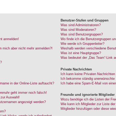
Benutzer-Stufen und Gruppen
Was sind Administratoren?
Was sind Moderatoren?
Was sind Benutzergruppen?
cht anmelden!
Wo finde ich die Benutzergruppen und
Wie werde ich Gruppenleiter?
kann mich aber nicht mehr anmelden?!
Weshalb werden verschiedene Benutze
Was ist eine Hauptgruppe?
Was bedeutet der „Das Team“-Link au
“?
Private Nachrichten
Ich kann keine Privaten Nachrichten
Ich bekomme ständig unerwünschte P
name in der Online-Liste auftaucht?
Ich habe eine Spam-E-Mail von einem
Forenuhr geht immer noch falsch!
Freunde und ignorierte Mitglieder
 zur Auswahl!
Wozu benötige ich die Listen der Fre
nutzernamen angezeigt werden?
Wie kann ich Mitglieder zur Liste der
Mitglieder hinzufügen oder diese wie
ern?
ink klicke, werde ich aufgefordert,