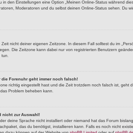
du in den Einstellungen eine Option „Meinen Online-Status während di
tratoren, Moderatoren und du selbst deinen Online-Status sehen. Du wi
Zeit nicht deiner eigenen Zeitzone. In diesem Fall solltest du im „Pers
stlegen. Die Zeitzone kann dabei nur von registrierten Benutzern geände
u tun.
er die Forenuhr geht immer noch falsch!
one richtig eingestellt hast und die Zeit trotzdem noch falsch ist, geht 
er das Problem beheben kann.
 nicht zur Auswahl!
der deine Sprache nicht installiert oder niemand hat das Forum bislang
chpaket, das du benötigst, installieren kann. Falls es noch nicht exist
nen dazu können auf der Website von
phpBB Limited
oder auf
phpBB.d