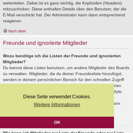
weiterleiten. Dabei ist es ganz wichtig, die Kopfzeilen (Headers)
mitzuschicken. Diese enthalten Details über den Benutzer, der die
E-Mail verschickt hat. Der Administrator kann dann entsprechend
reagieren.
Nach oben
Freunde und ignorierte Mitglieder
Wozu benötige ich die Listen der Freunde und ignorierten
Mitglieder?
Du kannst diese Listen benutzen, um andere Mitglieder des Boards
zu verwalten. Mitglieder, die du deiner Freundesliste hinzufügst,
werden in deinem persönlichen Bereich für den schnellen Zugriff
aufgelistet. Du siehst dort deren Onlinestatus und kannst ihnen
schnell eine Private Nachricht senden. Abhängig von dem Style,
Diese Seite verwendet Cookies.
den du verwendest, können Beiträge deiner Freunde auch
hervorgehoben sein. Wenn du einen Benutzer ignorierst, dann
Weitere Informationen
siehst du seine Beiträge standardmäßig nicht.
Nach oben
OK