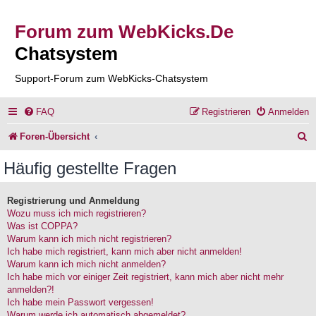
Forum zum WebKicks.De
Chatsystem
Support-Forum zum WebKicks-Chatsystem
FAQ
Registrieren
Anmelden
S
Foren-Übersicht
u
Häufig gestellte Fragen
c
h
Registrierung und Anmeldung
Wozu muss ich mich registrieren?
e
Was ist COPPA?
Warum kann ich mich nicht registrieren?
Ich habe mich registriert, kann mich aber nicht anmelden!
Warum kann ich mich nicht anmelden?
Ich habe mich vor einiger Zeit registriert, kann mich aber nicht mehr
anmelden?!
Ich habe mein Passwort vergessen!
Warum werde ich automatisch abgemeldet?