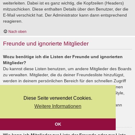
weiterleiten. Dabei ist es ganz wichtig, die Kopfzeilen (Headers)
mitzuschicken. Diese enthalten Details über den Benutzer, der die
E-Mail verschickt hat. Der Administrator kann dann entsprechend
reagieren.
Nach oben
Freunde und ignorierte Mitglieder
Wozu benötige ich die Listen der Freunde und ignorierten
Mitglieder?
Du kannst diese Listen benutzen, um andere Mitglieder des Boards
zu verwalten. Mitglieder, die du deiner Freundesliste hinzufügst,
werden in deinem persönlichen Bereich für den schnellen Zugriff
aufgelistet. Du siehst dort deren Onlinestatus und kannst ihnen
schnell eine Private Nachricht senden. Abhängig von dem Style,
Diese Seite verwendet Cookies.
den du verwendest, können Beiträge deiner Freunde auch
hervorgehoben sein. Wenn du einen Benutzer ignorierst, dann
Weitere Informationen
siehst du seine Beiträge standardmäßig nicht.
Nach oben
OK