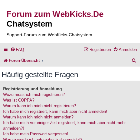
Forum zum WebKicks.De
Chatsystem
Support-Forum zum WebKicks-Chatsystem
FAQ
Registrieren
Anmelden
S
Foren-Übersicht
u
Häufig gestellte Fragen
c
h
Registrierung und Anmeldung
Wozu muss ich mich registrieren?
e
Was ist COPPA?
Warum kann ich mich nicht registrieren?
Ich habe mich registriert, kann mich aber nicht anmelden!
Warum kann ich mich nicht anmelden?
Ich habe mich vor einiger Zeit registriert, kann mich aber nicht mehr
anmelden?!
Ich habe mein Passwort vergessen!
Warum werde ich automatisch abgemeldet?