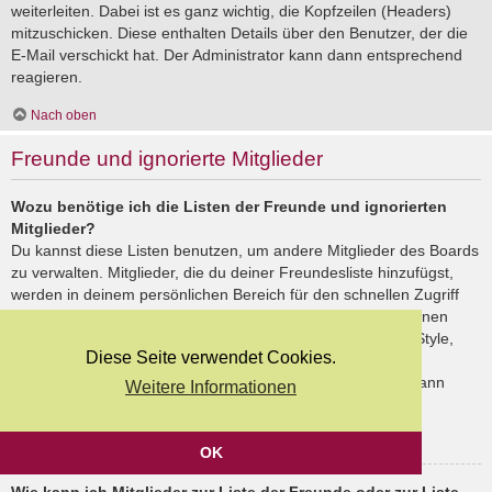
weiterleiten. Dabei ist es ganz wichtig, die Kopfzeilen (Headers)
mitzuschicken. Diese enthalten Details über den Benutzer, der die
E-Mail verschickt hat. Der Administrator kann dann entsprechend
reagieren.
Nach oben
Freunde und ignorierte Mitglieder
Wozu benötige ich die Listen der Freunde und ignorierten
Mitglieder?
Du kannst diese Listen benutzen, um andere Mitglieder des Boards
zu verwalten. Mitglieder, die du deiner Freundesliste hinzufügst,
werden in deinem persönlichen Bereich für den schnellen Zugriff
aufgelistet. Du siehst dort deren Onlinestatus und kannst ihnen
schnell eine Private Nachricht senden. Abhängig von dem Style,
Diese Seite verwendet Cookies.
den du verwendest, können Beiträge deiner Freunde auch
hervorgehoben sein. Wenn du einen Benutzer ignorierst, dann
Weitere Informationen
siehst du seine Beiträge standardmäßig nicht.
Nach oben
OK