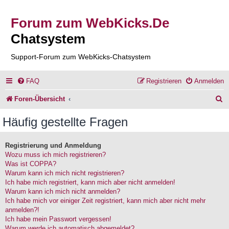
Forum zum WebKicks.De
Chatsystem
Support-Forum zum WebKicks-Chatsystem
FAQ
Registrieren
Anmelden
S
Foren-Übersicht
u
Häufig gestellte Fragen
c
h
Registrierung und Anmeldung
Wozu muss ich mich registrieren?
e
Was ist COPPA?
Warum kann ich mich nicht registrieren?
Ich habe mich registriert, kann mich aber nicht anmelden!
Warum kann ich mich nicht anmelden?
Ich habe mich vor einiger Zeit registriert, kann mich aber nicht mehr
anmelden?!
Ich habe mein Passwort vergessen!
Warum werde ich automatisch abgemeldet?