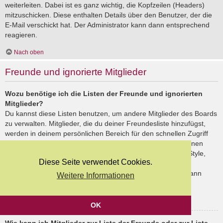
weiterleiten. Dabei ist es ganz wichtig, die Kopfzeilen (Headers)
mitzuschicken. Diese enthalten Details über den Benutzer, der die
E-Mail verschickt hat. Der Administrator kann dann entsprechend
reagieren.
Nach oben
Freunde und ignorierte Mitglieder
Wozu benötige ich die Listen der Freunde und ignorierten
Mitglieder?
Du kannst diese Listen benutzen, um andere Mitglieder des Boards
zu verwalten. Mitglieder, die du deiner Freundesliste hinzufügst,
werden in deinem persönlichen Bereich für den schnellen Zugriff
aufgelistet. Du siehst dort deren Onlinestatus und kannst ihnen
schnell eine Private Nachricht senden. Abhängig von dem Style,
Diese Seite verwendet Cookies.
den du verwendest, können Beiträge deiner Freunde auch
hervorgehoben sein. Wenn du einen Benutzer ignorierst, dann
Weitere Informationen
siehst du seine Beiträge standardmäßig nicht.
Nach oben
OK