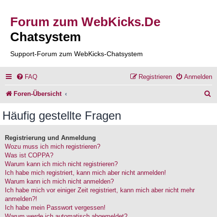
Forum zum WebKicks.De
Chatsystem
Support-Forum zum WebKicks-Chatsystem
FAQ
Registrieren
Anmelden
S
Foren-Übersicht
u
Häufig gestellte Fragen
c
h
Registrierung und Anmeldung
Wozu muss ich mich registrieren?
e
Was ist COPPA?
Warum kann ich mich nicht registrieren?
Ich habe mich registriert, kann mich aber nicht anmelden!
Warum kann ich mich nicht anmelden?
Ich habe mich vor einiger Zeit registriert, kann mich aber nicht mehr
anmelden?!
Ich habe mein Passwort vergessen!
Warum werde ich automatisch abgemeldet?