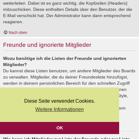
weiterleiten. Dabei ist es ganz wichtig, die Kopfzeilen (Headers)
mitzuschicken. Diese enthalten Details über den Benutzer, der die
E-Mail verschickt hat. Der Administrator kann dann entsprechend
reagieren.
Nach oben
Freunde und ignorierte Mitglieder
Wozu benötige ich die Listen der Freunde und ignorierten
Mitglieder?
Du kannst diese Listen benutzen, um andere Mitglieder des Boards
zu verwalten. Mitglieder, die du deiner Freundesliste hinzufügst,
werden in deinem persönlichen Bereich für den schnellen Zugriff
aufgelistet. Du siehst dort deren Onlinestatus und kannst ihnen
schnell eine Private Nachricht senden. Abhängig von dem Style,
Diese Seite verwendet Cookies.
den du verwendest, können Beiträge deiner Freunde auch
hervorgehoben sein. Wenn du einen Benutzer ignorierst, dann
Weitere Informationen
siehst du seine Beiträge standardmäßig nicht.
Nach oben
OK