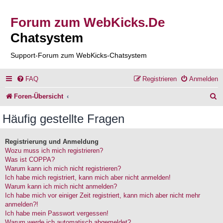
Forum zum WebKicks.De
Chatsystem
Support-Forum zum WebKicks-Chatsystem
FAQ
Registrieren
Anmelden
S
Foren-Übersicht
u
Häufig gestellte Fragen
c
h
Registrierung und Anmeldung
Wozu muss ich mich registrieren?
e
Was ist COPPA?
Warum kann ich mich nicht registrieren?
Ich habe mich registriert, kann mich aber nicht anmelden!
Warum kann ich mich nicht anmelden?
Ich habe mich vor einiger Zeit registriert, kann mich aber nicht mehr
anmelden?!
Ich habe mein Passwort vergessen!
Warum werde ich automatisch abgemeldet?