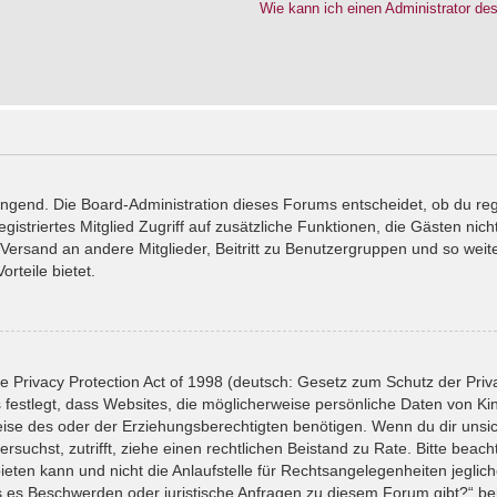
Wie kann ich einen Administrator de
wingend. Die Board-Administration dieses Forums entscheidet, ob du reg
registriertes Mitglied Zugriff auf zusätzliche Funktionen, die Gästen ni
l-Versand an andere Mitglieder, Beitritt zu Benutzergruppen und so wei
orteile bietet.
 Privacy Protection Act of 1998 (deutsch: Gesetz zum Schutz der Priv
 festlegt, dass Websites, die möglicherweise persönliche Daten von Ki
se des oder der Erziehungsberechtigten benötigen. Wenn du dir unsiche
versuchst, zutrifft, ziehe einen rechtlichen Beistand zu Rate. Bitte bea
ten kann und nicht die Anlaufstelle für Rechtsangelegenheiten jeglicher
ls es Beschwerden oder juristische Anfragen zu diesem Forum gibt?“ b