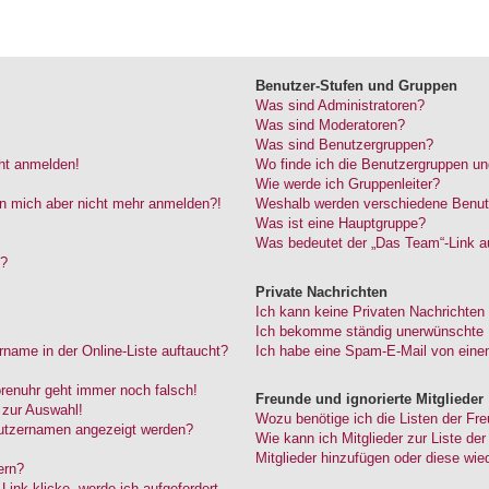
Benutzer-Stufen und Gruppen
Was sind Administratoren?
Was sind Moderatoren?
Was sind Benutzergruppen?
cht anmelden!
Wo finde ich die Benutzergruppen und
Wie werde ich Gruppenleiter?
kann mich aber nicht mehr anmelden?!
Weshalb werden verschiedene Benutze
Was ist eine Hauptgruppe?
Was bedeutet der „Das Team“-Link au
“?
Private Nachrichten
Ich kann keine Privaten Nachrichten
Ich bekomme ständig unerwünschte P
name in der Online-Liste auftaucht?
Ich habe eine Spam-E-Mail von einem
Forenuhr geht immer noch falsch!
Freunde und ignorierte Mitglieder
 zur Auswahl!
Wozu benötige ich die Listen der Fre
nutzernamen angezeigt werden?
Wie kann ich Mitglieder zur Liste der
Mitglieder hinzufügen oder diese wie
ern?
ink klicke, werde ich aufgefordert,