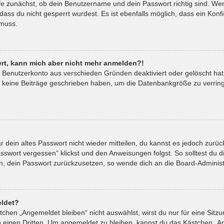
fe zunächst, ob dein Benutzername und dein Passwort richtig sind. Wenn
ass du nicht gesperrt wurdest. Es ist ebenfalls möglich, dass ein Kon
 muss.
riert, kann mich aber nicht mehr anmelden?!
in Benutzerkonto aus verschieden Gründen deaktiviert oder gelöscht ha
t keine Beiträge geschrieben haben, um die Datenbankgröße zu verringe
ar dein altes Passwort nicht wieder mitteilen, du kannst es jedoch zur
sswort vergessen“ klickst und den Anweisungen folgst. So solltest du 
ein, dein Passwort zurückzusetzen, so wende dich an die Board-Administ
ldet?
hen „Angemeldet bleiben“ nicht auswählst, wirst du nur für eine Sitz
 einen Dritten. Um angemeldet zu bleiben, kannst du das Kästchen „