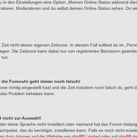
du in den Einstellungen eine Option „Meinen Online-Status während di
tratoren, Moderatoren und du selbst deinen Online-Status sehen. Du wi
Zeit nicht deiner eigenen Zeitzone. In diesem Fall solltest du im „Pers
stlegen. Die Zeitzone kann dabei nur von registrierten Benutzern geände
u tun.
er die Forenuhr geht immer noch falsch!
one richtig eingestellt hast und die Zeit trotzdem noch falsch ist, geht 
er das Problem beheben kann.
 nicht zur Auswahl!
der deine Sprache nicht installiert oder niemand hat das Forum bislang
chpaket, das du benötigst, installieren kann. Falls es noch nicht exist
nen dazu können auf der Website von
phpBB Limited
oder auf
phpBB.d