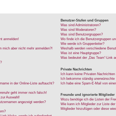
Benutzer-Stufen und Gruppen
Was sind Administratoren?
Was sind Moderatoren?
Was sind Benutzergruppen?
cht anmelden!
Wo finde ich die Benutzergruppen und
Wie werde ich Gruppenleiter?
kann mich aber nicht mehr anmelden?!
Weshalb werden verschiedene Benutze
Was ist eine Hauptgruppe?
Was bedeutet der „Das Team“-Link au
“?
Private Nachrichten
Ich kann keine Privaten Nachrichten
Ich bekomme ständig unerwünschte P
name in der Online-Liste auftaucht?
Ich habe eine Spam-E-Mail von einem
Forenuhr geht immer noch falsch!
Freunde und ignorierte Mitglieder
 zur Auswahl!
Wozu benötige ich die Listen der Fre
nutzernamen angezeigt werden?
Wie kann ich Mitglieder zur Liste der
Mitglieder hinzufügen oder diese wie
ern?
ink klicke, werde ich aufgefordert,