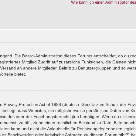
Wie kann ich einen Administrator de
wingend. Die Board-Administration dieses Forums entscheidet, ob du reg
registriertes Mitglied Zugriff auf zusätzliche Funktionen, die Gästen ni
l-Versand an andere Mitglieder, Beitritt zu Benutzergruppen und so wei
orteile bietet.
 Privacy Protection Act of 1998 (deutsch: Gesetz zum Schutz der Priv
 festlegt, dass Websites, die möglicherweise persönliche Daten von Ki
se des oder der Erziehungsberechtigten benötigen. Wenn du dir unsiche
versuchst, zutrifft, ziehe einen rechtlichen Beistand zu Rate. Bitte bea
ten kann und nicht die Anlaufstelle für Rechtsangelegenheiten jeglicher
ls es Beschwerden oder juristische Anfragen zu diesem Forum gibt?“ b