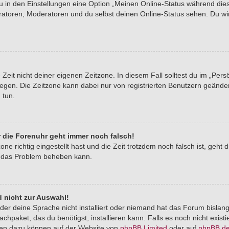
du in den Einstellungen eine Option „Meinen Online-Status während di
tratoren, Moderatoren und du selbst deinen Online-Status sehen. Du wi
Zeit nicht deiner eigenen Zeitzone. In diesem Fall solltest du im „Pers
stlegen. Die Zeitzone kann dabei nur von registrierten Benutzern geände
u tun.
er die Forenuhr geht immer noch falsch!
one richtig eingestellt hast und die Zeit trotzdem noch falsch ist, geht 
er das Problem beheben kann.
 nicht zur Auswahl!
der deine Sprache nicht installiert oder niemand hat das Forum bislang
chpaket, das du benötigst, installieren kann. Falls es noch nicht exist
nen dazu können auf der Website von
phpBB Limited
oder auf
phpBB.d