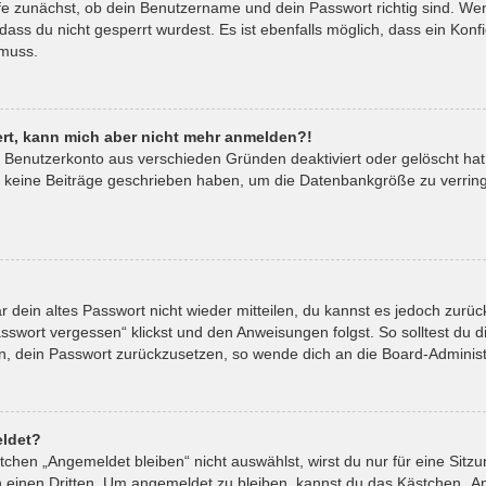
fe zunächst, ob dein Benutzername und dein Passwort richtig sind. Wenn
ass du nicht gesperrt wurdest. Es ist ebenfalls möglich, dass ein Kon
 muss.
riert, kann mich aber nicht mehr anmelden?!
in Benutzerkonto aus verschieden Gründen deaktiviert oder gelöscht ha
t keine Beiträge geschrieben haben, um die Datenbankgröße zu verringe
ar dein altes Passwort nicht wieder mitteilen, du kannst es jedoch zur
sswort vergessen“ klickst und den Anweisungen folgst. So solltest du 
ein, dein Passwort zurückzusetzen, so wende dich an die Board-Administ
ldet?
hen „Angemeldet bleiben“ nicht auswählst, wirst du nur für eine Sitz
 einen Dritten. Um angemeldet zu bleiben, kannst du das Kästchen „