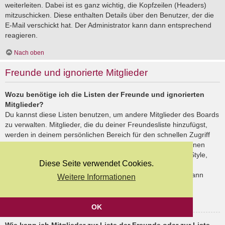
weiterleiten. Dabei ist es ganz wichtig, die Kopfzeilen (Headers)
mitzuschicken. Diese enthalten Details über den Benutzer, der die
E-Mail verschickt hat. Der Administrator kann dann entsprechend
reagieren.
Nach oben
Freunde und ignorierte Mitglieder
Wozu benötige ich die Listen der Freunde und ignorierten
Mitglieder?
Du kannst diese Listen benutzen, um andere Mitglieder des Boards
zu verwalten. Mitglieder, die du deiner Freundesliste hinzufügst,
werden in deinem persönlichen Bereich für den schnellen Zugriff
aufgelistet. Du siehst dort deren Onlinestatus und kannst ihnen
schnell eine Private Nachricht senden. Abhängig von dem Style,
Diese Seite verwendet Cookies.
den du verwendest, können Beiträge deiner Freunde auch
hervorgehoben sein. Wenn du einen Benutzer ignorierst, dann
Weitere Informationen
siehst du seine Beiträge standardmäßig nicht.
Nach oben
OK