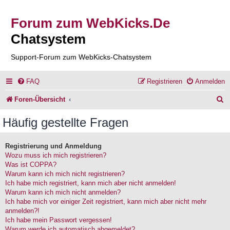
Forum zum WebKicks.De
Chatsystem
Support-Forum zum WebKicks-Chatsystem
FAQ
Registrieren
Anmelden
S
Foren-Übersicht
u
Häufig gestellte Fragen
c
h
Registrierung und Anmeldung
Wozu muss ich mich registrieren?
e
Was ist COPPA?
Warum kann ich mich nicht registrieren?
Ich habe mich registriert, kann mich aber nicht anmelden!
Warum kann ich mich nicht anmelden?
Ich habe mich vor einiger Zeit registriert, kann mich aber nicht mehr
anmelden?!
Ich habe mein Passwort vergessen!
Warum werde ich automatisch abgemeldet?