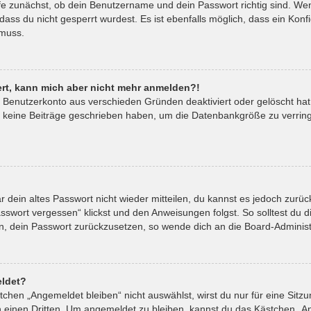
fe zunächst, ob dein Benutzername und dein Passwort richtig sind. Wenn
ass du nicht gesperrt wurdest. Es ist ebenfalls möglich, dass ein Kon
 muss.
riert, kann mich aber nicht mehr anmelden?!
in Benutzerkonto aus verschieden Gründen deaktiviert oder gelöscht ha
t keine Beiträge geschrieben haben, um die Datenbankgröße zu verringe
ar dein altes Passwort nicht wieder mitteilen, du kannst es jedoch zur
sswort vergessen“ klickst und den Anweisungen folgst. So solltest du 
ein, dein Passwort zurückzusetzen, so wende dich an die Board-Administ
ldet?
hen „Angemeldet bleiben“ nicht auswählst, wirst du nur für eine Sitz
 einen Dritten. Um angemeldet zu bleiben, kannst du das Kästchen „