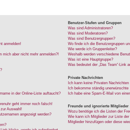
Benutzer-Stufen und Gruppen
Was sind Administratoren?
Was sind Moderatoren?
Was sind Benutzergruppen?
cht anmelden!
Wo finde ich die Benutzergruppen und
Wie werde ich Gruppenleiter?
kann mich aber nicht mehr anmelden?!
Weshalb werden verschiedene Benutze
Was ist eine Hauptgruppe?
Was bedeutet der „Das Team“-Link au
“?
Private Nachrichten
Ich kann keine Privaten Nachrichten
Ich bekomme ständig unerwünschte P
name in der Online-Liste auftaucht?
Ich habe eine Spam-E-Mail von einem
Forenuhr geht immer noch falsch!
Freunde und ignorierte Mitglieder
 zur Auswahl!
Wozu benötige ich die Listen der Fre
nutzernamen angezeigt werden?
Wie kann ich Mitglieder zur Liste der
Mitglieder hinzufügen oder diese wie
ern?
ink klicke, werde ich aufgefordert,