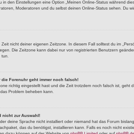
du in den Einstellungen eine Option „Meinen Online-Status während di
tratoren, Moderatoren und du selbst deinen Online-Status sehen. Du wi
Zeit nicht deiner eigenen Zeitzone. In diesem Fall solltest du im „Pers
stlegen. Die Zeitzone kann dabei nur von registrierten Benutzern geände
u tun.
er die Forenuhr geht immer noch falsch!
one richtig eingestellt hast und die Zeit trotzdem noch falsch ist, geht 
er das Problem beheben kann.
 nicht zur Auswahl!
der deine Sprache nicht installiert oder niemand hat das Forum bislang
chpaket, das du benötigst, installieren kann. Falls es noch nicht exist
nen dazu können auf der Website von
phpBB Limited
oder auf
phpBB.d