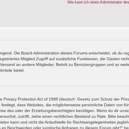
Wie kann ich einen Administrator de
wingend. Die Board-Administration dieses Forums entscheidet, ob du reg
registriertes Mitglied Zugriff auf zusätzliche Funktionen, die Gästen ni
l-Versand an andere Mitglieder, Beitritt zu Benutzergruppen und so wei
orteile bietet.
 Privacy Protection Act of 1998 (deutsch: Gesetz zum Schutz der Priv
 festlegt, dass Websites, die möglicherweise persönliche Daten von Ki
se des oder der Erziehungsberechtigten benötigen. Wenn du dir unsiche
versuchst, zutrifft, ziehe einen rechtlichen Beistand zu Rate. Bitte bea
ten kann und nicht die Anlaufstelle für Rechtsangelegenheiten jeglicher
ls es Beschwerden oder juristische Anfragen zu diesem Forum gibt?“ b