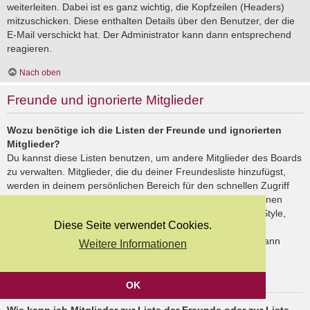
weiterleiten. Dabei ist es ganz wichtig, die Kopfzeilen (Headers)
mitzuschicken. Diese enthalten Details über den Benutzer, der die
E-Mail verschickt hat. Der Administrator kann dann entsprechend
reagieren.
Nach oben
Freunde und ignorierte Mitglieder
Wozu benötige ich die Listen der Freunde und ignorierten
Mitglieder?
Du kannst diese Listen benutzen, um andere Mitglieder des Boards
zu verwalten. Mitglieder, die du deiner Freundesliste hinzufügst,
werden in deinem persönlichen Bereich für den schnellen Zugriff
aufgelistet. Du siehst dort deren Onlinestatus und kannst ihnen
schnell eine Private Nachricht senden. Abhängig von dem Style,
Diese Seite verwendet Cookies.
den du verwendest, können Beiträge deiner Freunde auch
hervorgehoben sein. Wenn du einen Benutzer ignorierst, dann
Weitere Informationen
siehst du seine Beiträge standardmäßig nicht.
Nach oben
OK