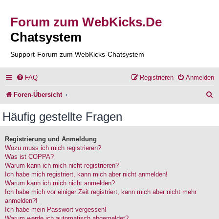
Forum zum WebKicks.De
Chatsystem
Support-Forum zum WebKicks-Chatsystem
FAQ
Registrieren
Anmelden
S
Foren-Übersicht
u
Häufig gestellte Fragen
c
h
Registrierung und Anmeldung
Wozu muss ich mich registrieren?
e
Was ist COPPA?
Warum kann ich mich nicht registrieren?
Ich habe mich registriert, kann mich aber nicht anmelden!
Warum kann ich mich nicht anmelden?
Ich habe mich vor einiger Zeit registriert, kann mich aber nicht mehr
anmelden?!
Ich habe mein Passwort vergessen!
Warum werde ich automatisch abgemeldet?