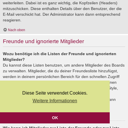
weiterleiten. Dabei ist es ganz wichtig, die Kopfzeilen (Headers)
mitzuschicken. Diese enthalten Details über den Benutzer, der die
E-Mail verschickt hat. Der Administrator kann dann entsprechend
reagieren.
Nach oben
Freunde und ignorierte Mitglieder
Wozu benötige ich die Listen der Freunde und ignorierten
Mitglieder?
Du kannst diese Listen benutzen, um andere Mitglieder des Boards
zu verwalten. Mitglieder, die du deiner Freundesliste hinzufügst,
werden in deinem persönlichen Bereich für den schnellen Zugriff
aufgelistet. Du siehst dort deren Onlinestatus und kannst ihnen
schnell eine Private Nachricht senden. Abhängig von dem Style,
Diese Seite verwendet Cookies.
den du verwendest, können Beiträge deiner Freunde auch
hervorgehoben sein. Wenn du einen Benutzer ignorierst, dann
Weitere Informationen
siehst du seine Beiträge standardmäßig nicht.
Nach oben
OK