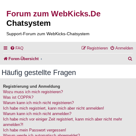
Forum zum WebKicks.De
Chatsystem
Support-Forum zum WebKicks-Chatsystem
FAQ
Registrieren
Anmelden
S
Foren-Übersicht
u
Häufig gestellte Fragen
c
h
Registrierung und Anmeldung
Wozu muss ich mich registrieren?
e
Was ist COPPA?
Warum kann ich mich nicht registrieren?
Ich habe mich registriert, kann mich aber nicht anmelden!
Warum kann ich mich nicht anmelden?
Ich habe mich vor einiger Zeit registriert, kann mich aber nicht mehr
anmelden?!
Ich habe mein Passwort vergessen!
Warum werde ich automatisch abgemeldet?