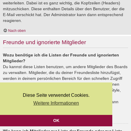
weiterleiten. Dabei ist es ganz wichtig, die Kopfzeilen (Headers)
mitzuschicken. Diese enthalten Details über den Benutzer, der die
E-Mail verschickt hat. Der Administrator kann dann entsprechend
reagieren.
Nach oben
Freunde und ignorierte Mitglieder
Wozu benötige ich die Listen der Freunde und ignorierten
Mitglieder?
Du kannst diese Listen benutzen, um andere Mitglieder des Boards
zu verwalten. Mitglieder, die du deiner Freundesliste hinzufügst,
werden in deinem persönlichen Bereich für den schnellen Zugriff
aufgelistet. Du siehst dort deren Onlinestatus und kannst ihnen
schnell eine Private Nachricht senden. Abhängig von dem Style,
Diese Seite verwendet Cookies.
den du verwendest, können Beiträge deiner Freunde auch
hervorgehoben sein. Wenn du einen Benutzer ignorierst, dann
Weitere Informationen
siehst du seine Beiträge standardmäßig nicht.
Nach oben
OK