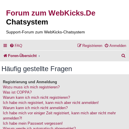
Forum zum WebKicks.De
Chatsystem
Support-Forum zum WebKicks-Chatsystem
FAQ
Registrieren
Anmelden
S
Foren-Übersicht
u
Häufig gestellte Fragen
c
h
Registrierung und Anmeldung
Wozu muss ich mich registrieren?
e
Was ist COPPA?
Warum kann ich mich nicht registrieren?
Ich habe mich registriert, kann mich aber nicht anmelden!
Warum kann ich mich nicht anmelden?
Ich habe mich vor einiger Zeit registriert, kann mich aber nicht mehr
anmelden?!
Ich habe mein Passwort vergessen!
Warum werde ich automatisch abgemeldet?