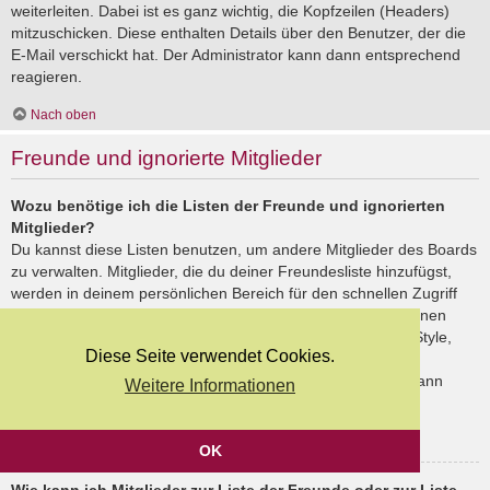
weiterleiten. Dabei ist es ganz wichtig, die Kopfzeilen (Headers)
mitzuschicken. Diese enthalten Details über den Benutzer, der die
E-Mail verschickt hat. Der Administrator kann dann entsprechend
reagieren.
Nach oben
Freunde und ignorierte Mitglieder
Wozu benötige ich die Listen der Freunde und ignorierten
Mitglieder?
Du kannst diese Listen benutzen, um andere Mitglieder des Boards
zu verwalten. Mitglieder, die du deiner Freundesliste hinzufügst,
werden in deinem persönlichen Bereich für den schnellen Zugriff
aufgelistet. Du siehst dort deren Onlinestatus und kannst ihnen
schnell eine Private Nachricht senden. Abhängig von dem Style,
Diese Seite verwendet Cookies.
den du verwendest, können Beiträge deiner Freunde auch
hervorgehoben sein. Wenn du einen Benutzer ignorierst, dann
Weitere Informationen
siehst du seine Beiträge standardmäßig nicht.
Nach oben
OK