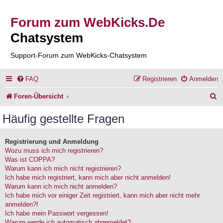
Forum zum WebKicks.De
Chatsystem
Support-Forum zum WebKicks-Chatsystem
FAQ
Registrieren
Anmelden
S
Foren-Übersicht
u
Häufig gestellte Fragen
c
h
Registrierung und Anmeldung
Wozu muss ich mich registrieren?
e
Was ist COPPA?
Warum kann ich mich nicht registrieren?
Ich habe mich registriert, kann mich aber nicht anmelden!
Warum kann ich mich nicht anmelden?
Ich habe mich vor einiger Zeit registriert, kann mich aber nicht mehr
anmelden?!
Ich habe mein Passwort vergessen!
Warum werde ich automatisch abgemeldet?