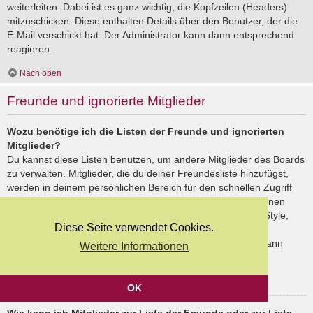
weiterleiten. Dabei ist es ganz wichtig, die Kopfzeilen (Headers)
mitzuschicken. Diese enthalten Details über den Benutzer, der die
E-Mail verschickt hat. Der Administrator kann dann entsprechend
reagieren.
Nach oben
Freunde und ignorierte Mitglieder
Wozu benötige ich die Listen der Freunde und ignorierten
Mitglieder?
Du kannst diese Listen benutzen, um andere Mitglieder des Boards
zu verwalten. Mitglieder, die du deiner Freundesliste hinzufügst,
werden in deinem persönlichen Bereich für den schnellen Zugriff
aufgelistet. Du siehst dort deren Onlinestatus und kannst ihnen
schnell eine Private Nachricht senden. Abhängig von dem Style,
Diese Seite verwendet Cookies.
den du verwendest, können Beiträge deiner Freunde auch
hervorgehoben sein. Wenn du einen Benutzer ignorierst, dann
Weitere Informationen
siehst du seine Beiträge standardmäßig nicht.
Nach oben
OK