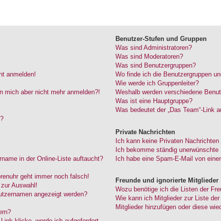
Benutzer-Stufen und Gruppen
Was sind Administratoren?
Was sind Moderatoren?
Was sind Benutzergruppen?
cht anmelden!
Wo finde ich die Benutzergruppen und
Wie werde ich Gruppenleiter?
kann mich aber nicht mehr anmelden?!
Weshalb werden verschiedene Benutze
Was ist eine Hauptgruppe?
Was bedeutet der „Das Team“-Link au
“?
Private Nachrichten
Ich kann keine Privaten Nachrichten
Ich bekomme ständig unerwünschte P
name in der Online-Liste auftaucht?
Ich habe eine Spam-E-Mail von einem
Forenuhr geht immer noch falsch!
Freunde und ignorierte Mitglieder
 zur Auswahl!
Wozu benötige ich die Listen der Fre
nutzernamen angezeigt werden?
Wie kann ich Mitglieder zur Liste der
Mitglieder hinzufügen oder diese wie
ern?
ink klicke, werde ich aufgefordert,