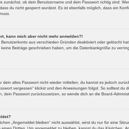
fe zunächst, ob dein Benutzername und dein Passwort richtig sind. Wenn
ass du nicht gesperrt wurdest. Es ist ebenfalls möglich, dass ein Kon
 muss.
riert, kann mich aber nicht mehr anmelden?!
in Benutzerkonto aus verschieden Gründen deaktiviert oder gelöscht ha
t keine Beiträge geschrieben haben, um die Datenbankgröße zu verringe
ar dein altes Passwort nicht wieder mitteilen, du kannst es jedoch zur
sswort vergessen“ klickst und den Anweisungen folgst. So solltest du 
ein, dein Passwort zurückzusetzen, so wende dich an die Board-Administ
ldet?
hen „Angemeldet bleiben“ nicht auswählst, wirst du nur für eine Sitz
 einen Dritten. Um angemeldet zu bleiben, kannst du das Kästchen „