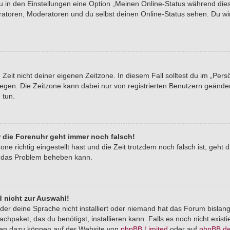
du in den Einstellungen eine Option „Meinen Online-Status während di
tratoren, Moderatoren und du selbst deinen Online-Status sehen. Du wi
Zeit nicht deiner eigenen Zeitzone. In diesem Fall solltest du im „Pers
stlegen. Die Zeitzone kann dabei nur von registrierten Benutzern geände
u tun.
er die Forenuhr geht immer noch falsch!
one richtig eingestellt hast und die Zeit trotzdem noch falsch ist, geht 
er das Problem beheben kann.
 nicht zur Auswahl!
der deine Sprache nicht installiert oder niemand hat das Forum bislang
chpaket, das du benötigst, installieren kann. Falls es noch nicht exist
nen dazu können auf der Website von
phpBB Limited
oder auf
phpBB.d