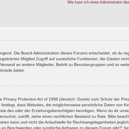
Wie kann ich einen Administrator de
wingend. Die Board-Administration dieses Forums entscheidet, ob du reg
registriertes Mitglied Zugriff auf zusätzliche Funktionen, die Gästen ni
l-Versand an andere Mitglieder, Beitritt zu Benutzergruppen und so wei
orteile bietet.
 Privacy Protection Act of 1998 (deutsch: Gesetz zum Schutz der Priv
 festlegt, dass Websites, die möglicherweise persönliche Daten von Ki
se des oder der Erziehungsberechtigten benötigen. Wenn du dir unsiche
versuchst, zutrifft, ziehe einen rechtlichen Beistand zu Rate. Bitte bea
ten kann und nicht die Anlaufstelle für Rechtsangelegenheiten jeglicher
ls es Beschwerden oder juristische Anfragen zu diesem Forum gibt?“ b