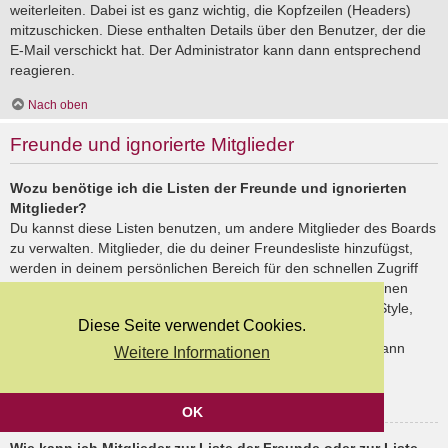
weiterleiten. Dabei ist es ganz wichtig, die Kopfzeilen (Headers)
mitzuschicken. Diese enthalten Details über den Benutzer, der die
E-Mail verschickt hat. Der Administrator kann dann entsprechend
reagieren.
Nach oben
Freunde und ignorierte Mitglieder
Wozu benötige ich die Listen der Freunde und ignorierten
Mitglieder?
Du kannst diese Listen benutzen, um andere Mitglieder des Boards
zu verwalten. Mitglieder, die du deiner Freundesliste hinzufügst,
werden in deinem persönlichen Bereich für den schnellen Zugriff
aufgelistet. Du siehst dort deren Onlinestatus und kannst ihnen
schnell eine Private Nachricht senden. Abhängig von dem Style,
Diese Seite verwendet Cookies.
den du verwendest, können Beiträge deiner Freunde auch
hervorgehoben sein. Wenn du einen Benutzer ignorierst, dann
Weitere Informationen
siehst du seine Beiträge standardmäßig nicht.
Nach oben
OK