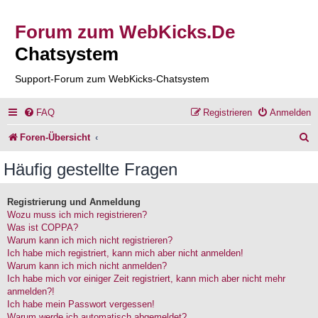
Forum zum WebKicks.De
Chatsystem
Support-Forum zum WebKicks-Chatsystem
FAQ
Registrieren
Anmelden
S
Foren-Übersicht
u
Häufig gestellte Fragen
c
h
Registrierung und Anmeldung
Wozu muss ich mich registrieren?
e
Was ist COPPA?
Warum kann ich mich nicht registrieren?
Ich habe mich registriert, kann mich aber nicht anmelden!
Warum kann ich mich nicht anmelden?
Ich habe mich vor einiger Zeit registriert, kann mich aber nicht mehr
anmelden?!
Ich habe mein Passwort vergessen!
Warum werde ich automatisch abgemeldet?