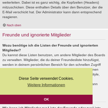
weiterleiten. Dabei ist es ganz wichtig, die Kopfzeilen (Headers)
mitzuschicken. Diese enthalten Details über den Benutzer, der die
E-Mail verschickt hat. Der Administrator kann dann entsprechend
reagieren.
Nach oben
Freunde und ignorierte Mitglieder
Wozu benötige ich die Listen der Freunde und ignorierten
Mitglieder?
Du kannst diese Listen benutzen, um andere Mitglieder des Boards
zu verwalten. Mitglieder, die du deiner Freundesliste hinzufügst,
werden in deinem persönlichen Bereich für den schnellen Zugriff
aufgelistet. Du siehst dort deren Onlinestatus und kannst ihnen
schnell eine Private Nachricht senden. Abhängig von dem Style,
Diese Seite verwendet Cookies.
den du verwendest, können Beiträge deiner Freunde auch
hervorgehoben sein. Wenn du einen Benutzer ignorierst, dann
Weitere Informationen
siehst du seine Beiträge standardmäßig nicht.
Nach oben
OK