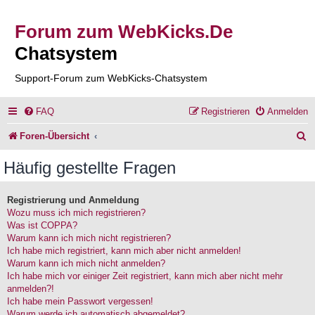
Forum zum WebKicks.De
Chatsystem
Support-Forum zum WebKicks-Chatsystem
FAQ
Registrieren
Anmelden
S
Foren-Übersicht
u
Häufig gestellte Fragen
c
h
Registrierung und Anmeldung
Wozu muss ich mich registrieren?
e
Was ist COPPA?
Warum kann ich mich nicht registrieren?
Ich habe mich registriert, kann mich aber nicht anmelden!
Warum kann ich mich nicht anmelden?
Ich habe mich vor einiger Zeit registriert, kann mich aber nicht mehr
anmelden?!
Ich habe mein Passwort vergessen!
Warum werde ich automatisch abgemeldet?