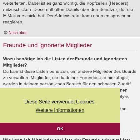
weiterleiten. Dabei ist es ganz wichtig, die Kopfzeilen (Headers)
mitzuschicken. Diese enthalten Details über den Benutzer, der die
E-Mail verschickt hat. Der Administrator kann dann entsprechend
reagieren.
Nach oben
Freunde und ignorierte Mitglieder
Wozu benötige ich die Listen der Freunde und ignorierten
Mitglieder?
Du kannst diese Listen benutzen, um andere Mitglieder des Boards
zu verwalten. Mitglieder, die du deiner Freundesliste hinzufügst,
werden in deinem persönlichen Bereich für den schnellen Zugriff
aufgelistet. Du siehst dort deren Onlinestatus und kannst ihnen
schnell eine Private Nachricht senden. Abhängig von dem Style,
Diese Seite verwendet Cookies.
den du verwendest, können Beiträge deiner Freunde auch
hervorgehoben sein. Wenn du einen Benutzer ignorierst, dann
Weitere Informationen
siehst du seine Beiträge standardmäßig nicht.
Nach oben
OK