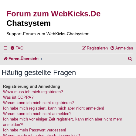
Forum zum WebKicks.De
Chatsystem
Support-Forum zum WebKicks-Chatsystem
FAQ
Registrieren
Anmelden
S
Foren-Übersicht
u
Häufig gestellte Fragen
c
h
Registrierung und Anmeldung
Wozu muss ich mich registrieren?
e
Was ist COPPA?
Warum kann ich mich nicht registrieren?
Ich habe mich registriert, kann mich aber nicht anmelden!
Warum kann ich mich nicht anmelden?
Ich habe mich vor einiger Zeit registriert, kann mich aber nicht mehr
anmelden?!
Ich habe mein Passwort vergessen!
Warum werde ich automatisch abgemeldet?