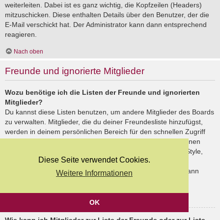
weiterleiten. Dabei ist es ganz wichtig, die Kopfzeilen (Headers)
mitzuschicken. Diese enthalten Details über den Benutzer, der die
E-Mail verschickt hat. Der Administrator kann dann entsprechend
reagieren.
Nach oben
Freunde und ignorierte Mitglieder
Wozu benötige ich die Listen der Freunde und ignorierten
Mitglieder?
Du kannst diese Listen benutzen, um andere Mitglieder des Boards
zu verwalten. Mitglieder, die du deiner Freundesliste hinzufügst,
werden in deinem persönlichen Bereich für den schnellen Zugriff
aufgelistet. Du siehst dort deren Onlinestatus und kannst ihnen
schnell eine Private Nachricht senden. Abhängig von dem Style,
Diese Seite verwendet Cookies.
den du verwendest, können Beiträge deiner Freunde auch
hervorgehoben sein. Wenn du einen Benutzer ignorierst, dann
Weitere Informationen
siehst du seine Beiträge standardmäßig nicht.
Nach oben
OK