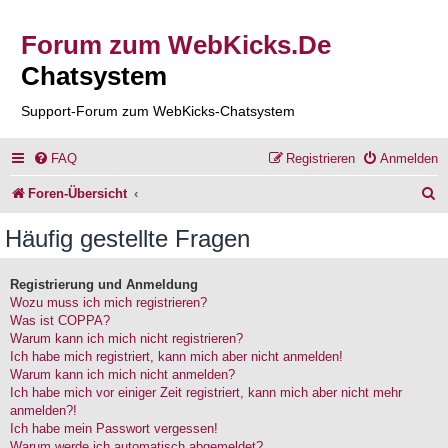
Forum zum WebKicks.De
Chatsystem
Support-Forum zum WebKicks-Chatsystem
FAQ
Registrieren
Anmelden
S
Foren-Übersicht
u
Häufig gestellte Fragen
c
h
Registrierung und Anmeldung
Wozu muss ich mich registrieren?
e
Was ist COPPA?
Warum kann ich mich nicht registrieren?
Ich habe mich registriert, kann mich aber nicht anmelden!
Warum kann ich mich nicht anmelden?
Ich habe mich vor einiger Zeit registriert, kann mich aber nicht mehr
anmelden?!
Ich habe mein Passwort vergessen!
Warum werde ich automatisch abgemeldet?