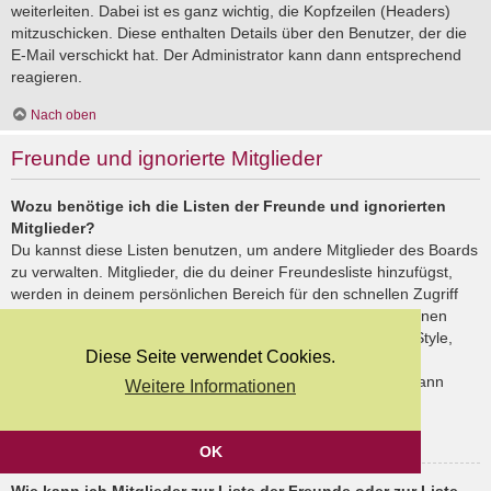
weiterleiten. Dabei ist es ganz wichtig, die Kopfzeilen (Headers)
mitzuschicken. Diese enthalten Details über den Benutzer, der die
E-Mail verschickt hat. Der Administrator kann dann entsprechend
reagieren.
Nach oben
Freunde und ignorierte Mitglieder
Wozu benötige ich die Listen der Freunde und ignorierten
Mitglieder?
Du kannst diese Listen benutzen, um andere Mitglieder des Boards
zu verwalten. Mitglieder, die du deiner Freundesliste hinzufügst,
werden in deinem persönlichen Bereich für den schnellen Zugriff
aufgelistet. Du siehst dort deren Onlinestatus und kannst ihnen
schnell eine Private Nachricht senden. Abhängig von dem Style,
Diese Seite verwendet Cookies.
den du verwendest, können Beiträge deiner Freunde auch
hervorgehoben sein. Wenn du einen Benutzer ignorierst, dann
Weitere Informationen
siehst du seine Beiträge standardmäßig nicht.
Nach oben
OK