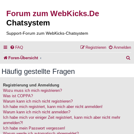
Forum zum WebKicks.De
Chatsystem
Support-Forum zum WebKicks-Chatsystem
FAQ
Registrieren
Anmelden
S
Foren-Übersicht
u
Häufig gestellte Fragen
c
h
Registrierung und Anmeldung
Wozu muss ich mich registrieren?
e
Was ist COPPA?
Warum kann ich mich nicht registrieren?
Ich habe mich registriert, kann mich aber nicht anmelden!
Warum kann ich mich nicht anmelden?
Ich habe mich vor einiger Zeit registriert, kann mich aber nicht mehr
anmelden?!
Ich habe mein Passwort vergessen!
Warum werde ich automatisch abgemeldet?