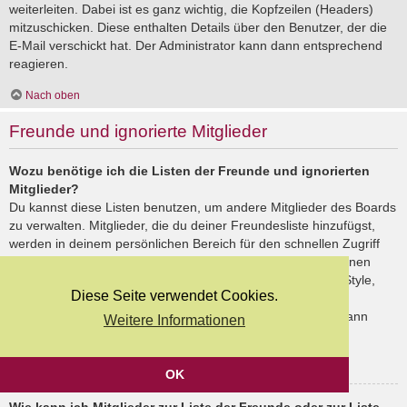
weiterleiten. Dabei ist es ganz wichtig, die Kopfzeilen (Headers)
mitzuschicken. Diese enthalten Details über den Benutzer, der die
E-Mail verschickt hat. Der Administrator kann dann entsprechend
reagieren.
Nach oben
Freunde und ignorierte Mitglieder
Wozu benötige ich die Listen der Freunde und ignorierten
Mitglieder?
Du kannst diese Listen benutzen, um andere Mitglieder des Boards
zu verwalten. Mitglieder, die du deiner Freundesliste hinzufügst,
werden in deinem persönlichen Bereich für den schnellen Zugriff
aufgelistet. Du siehst dort deren Onlinestatus und kannst ihnen
schnell eine Private Nachricht senden. Abhängig von dem Style,
Diese Seite verwendet Cookies.
den du verwendest, können Beiträge deiner Freunde auch
hervorgehoben sein. Wenn du einen Benutzer ignorierst, dann
Weitere Informationen
siehst du seine Beiträge standardmäßig nicht.
Nach oben
OK