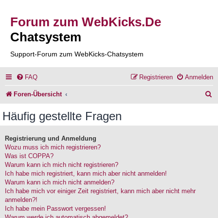
Forum zum WebKicks.De
Chatsystem
Support-Forum zum WebKicks-Chatsystem
FAQ
Registrieren
Anmelden
S
Foren-Übersicht
u
Häufig gestellte Fragen
c
h
Registrierung und Anmeldung
Wozu muss ich mich registrieren?
e
Was ist COPPA?
Warum kann ich mich nicht registrieren?
Ich habe mich registriert, kann mich aber nicht anmelden!
Warum kann ich mich nicht anmelden?
Ich habe mich vor einiger Zeit registriert, kann mich aber nicht mehr
anmelden?!
Ich habe mein Passwort vergessen!
Warum werde ich automatisch abgemeldet?