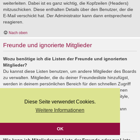
weiterleiten. Dabei ist es ganz wichtig, die Kopfzeilen (Headers)
mitzuschicken. Diese enthalten Details über den Benutzer, der die
E-Mail verschickt hat. Der Administrator kann dann entsprechend
reagieren.
Nach oben
Freunde und ignorierte Mitglieder
Wozu benötige ich die Listen der Freunde und ignorierten
Mitglieder?
Du kannst diese Listen benutzen, um andere Mitglieder des Boards
zu verwalten. Mitglieder, die du deiner Freundesliste hinzufügst,
werden in deinem persönlichen Bereich für den schnellen Zugriff
aufgelistet. Du siehst dort deren Onlinestatus und kannst ihnen
schnell eine Private Nachricht senden. Abhängig von dem Style,
Diese Seite verwendet Cookies.
den du verwendest, können Beiträge deiner Freunde auch
hervorgehoben sein. Wenn du einen Benutzer ignorierst, dann
Weitere Informationen
siehst du seine Beiträge standardmäßig nicht.
Nach oben
OK