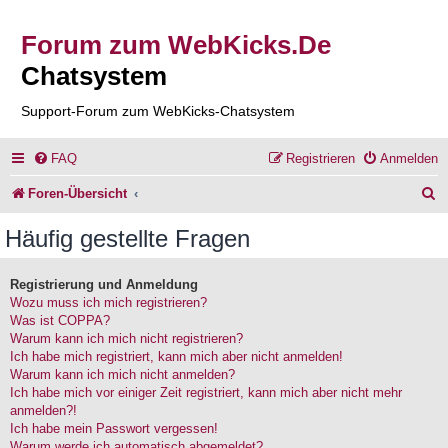
Forum zum WebKicks.De
Chatsystem
Support-Forum zum WebKicks-Chatsystem
FAQ
Registrieren
Anmelden
S
Foren-Übersicht
u
Häufig gestellte Fragen
c
h
Registrierung und Anmeldung
Wozu muss ich mich registrieren?
e
Was ist COPPA?
Warum kann ich mich nicht registrieren?
Ich habe mich registriert, kann mich aber nicht anmelden!
Warum kann ich mich nicht anmelden?
Ich habe mich vor einiger Zeit registriert, kann mich aber nicht mehr
anmelden?!
Ich habe mein Passwort vergessen!
Warum werde ich automatisch abgemeldet?