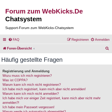
Forum zum WebKicks.De
Chatsystem
Support-Forum zum WebKicks-Chatsystem
FAQ
Registrieren
Anmelden
S
Foren-Übersicht
u
Häufig gestellte Fragen
c
h
Registrierung und Anmeldung
Wozu muss ich mich registrieren?
e
Was ist COPPA?
Warum kann ich mich nicht registrieren?
Ich habe mich registriert, kann mich aber nicht anmelden!
Warum kann ich mich nicht anmelden?
Ich habe mich vor einiger Zeit registriert, kann mich aber nicht mehr
anmelden?!
Ich habe mein Passwort vergessen!
Warum werde ich automatisch abgemeldet?