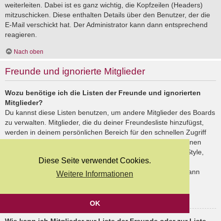
weiterleiten. Dabei ist es ganz wichtig, die Kopfzeilen (Headers)
mitzuschicken. Diese enthalten Details über den Benutzer, der die
E-Mail verschickt hat. Der Administrator kann dann entsprechend
reagieren.
Nach oben
Freunde und ignorierte Mitglieder
Wozu benötige ich die Listen der Freunde und ignorierten
Mitglieder?
Du kannst diese Listen benutzen, um andere Mitglieder des Boards
zu verwalten. Mitglieder, die du deiner Freundesliste hinzufügst,
werden in deinem persönlichen Bereich für den schnellen Zugriff
aufgelistet. Du siehst dort deren Onlinestatus und kannst ihnen
schnell eine Private Nachricht senden. Abhängig von dem Style,
Diese Seite verwendet Cookies.
den du verwendest, können Beiträge deiner Freunde auch
hervorgehoben sein. Wenn du einen Benutzer ignorierst, dann
Weitere Informationen
siehst du seine Beiträge standardmäßig nicht.
Nach oben
OK