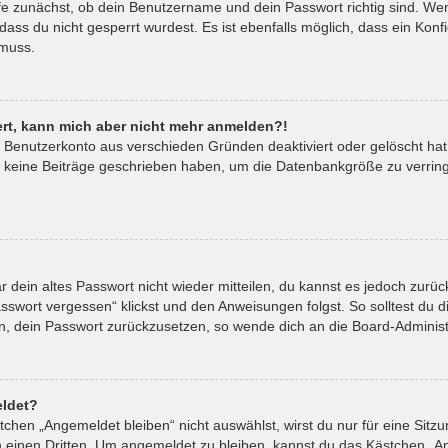
fe zunächst, ob dein Benutzername und dein Passwort richtig sind. Wenn
ass du nicht gesperrt wurdest. Es ist ebenfalls möglich, dass ein Kon
 muss.
riert, kann mich aber nicht mehr anmelden?!
in Benutzerkonto aus verschieden Gründen deaktiviert oder gelöscht ha
t keine Beiträge geschrieben haben, um die Datenbankgröße zu verringe
ar dein altes Passwort nicht wieder mitteilen, du kannst es jedoch zur
sswort vergessen“ klickst und den Anweisungen folgst. So solltest du 
ein, dein Passwort zurückzusetzen, so wende dich an die Board-Administ
ldet?
hen „Angemeldet bleiben“ nicht auswählst, wirst du nur für eine Sitz
 einen Dritten. Um angemeldet zu bleiben, kannst du das Kästchen „