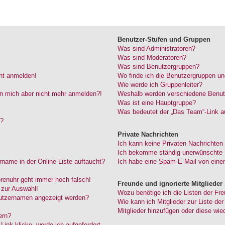
Benutzer-Stufen und Gruppen
Was sind Administratoren?
Was sind Moderatoren?
Was sind Benutzergruppen?
cht anmelden!
Wo finde ich die Benutzergruppen und
Wie werde ich Gruppenleiter?
kann mich aber nicht mehr anmelden?!
Weshalb werden verschiedene Benutze
Was ist eine Hauptgruppe?
Was bedeutet der „Das Team“-Link au
“?
Private Nachrichten
Ich kann keine Privaten Nachrichten
Ich bekomme ständig unerwünschte P
name in der Online-Liste auftaucht?
Ich habe eine Spam-E-Mail von einem
Forenuhr geht immer noch falsch!
Freunde und ignorierte Mitglieder
 zur Auswahl!
Wozu benötige ich die Listen der Fre
nutzernamen angezeigt werden?
Wie kann ich Mitglieder zur Liste der
Mitglieder hinzufügen oder diese wie
ern?
ink klicke, werde ich aufgefordert,