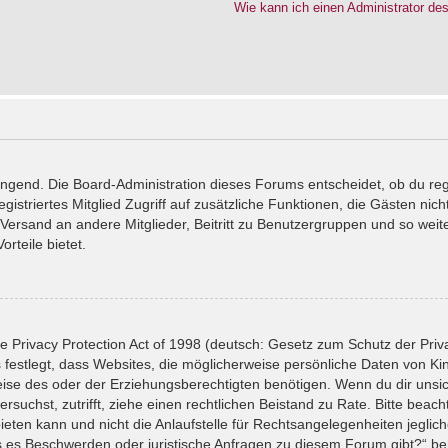
Wie kann ich einen Administrator de
wingend. Die Board-Administration dieses Forums entscheidet, ob du reg
registriertes Mitglied Zugriff auf zusätzliche Funktionen, die Gästen ni
l-Versand an andere Mitglieder, Beitritt zu Benutzergruppen und so wei
orteile bietet.
 Privacy Protection Act of 1998 (deutsch: Gesetz zum Schutz der Priv
 festlegt, dass Websites, die möglicherweise persönliche Daten von Ki
se des oder der Erziehungsberechtigten benötigen. Wenn du dir unsiche
versuchst, zutrifft, ziehe einen rechtlichen Beistand zu Rate. Bitte bea
ten kann und nicht die Anlaufstelle für Rechtsangelegenheiten jeglicher
ls es Beschwerden oder juristische Anfragen zu diesem Forum gibt?“ b