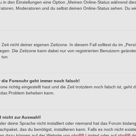
du in den Einstellungen eine Option „Meinen Online-Status während di
tratoren, Moderatoren und du selbst deinen Online-Status sehen. Du wi
Zeit nicht deiner eigenen Zeitzone. In diesem Fall solltest du im „Pers
stlegen. Die Zeitzone kann dabei nur von registrierten Benutzern geände
u tun.
er die Forenuhr geht immer noch falsch!
one richtig eingestellt hast und die Zeit trotzdem noch falsch ist, geht 
er das Problem beheben kann.
 nicht zur Auswahl!
der deine Sprache nicht installiert oder niemand hat das Forum bislang
chpaket, das du benötigst, installieren kann. Falls es noch nicht exist
nen dazu können auf der Website von
phpBB Limited
oder auf
phpBB.d