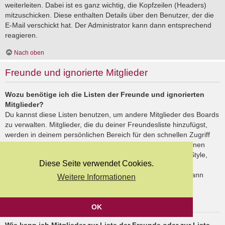
weiterleiten. Dabei ist es ganz wichtig, die Kopfzeilen (Headers)
mitzuschicken. Diese enthalten Details über den Benutzer, der die
E-Mail verschickt hat. Der Administrator kann dann entsprechend
reagieren.
Nach oben
Freunde und ignorierte Mitglieder
Wozu benötige ich die Listen der Freunde und ignorierten
Mitglieder?
Du kannst diese Listen benutzen, um andere Mitglieder des Boards
zu verwalten. Mitglieder, die du deiner Freundesliste hinzufügst,
werden in deinem persönlichen Bereich für den schnellen Zugriff
aufgelistet. Du siehst dort deren Onlinestatus und kannst ihnen
schnell eine Private Nachricht senden. Abhängig von dem Style,
Diese Seite verwendet Cookies.
den du verwendest, können Beiträge deiner Freunde auch
hervorgehoben sein. Wenn du einen Benutzer ignorierst, dann
Weitere Informationen
siehst du seine Beiträge standardmäßig nicht.
Nach oben
OK