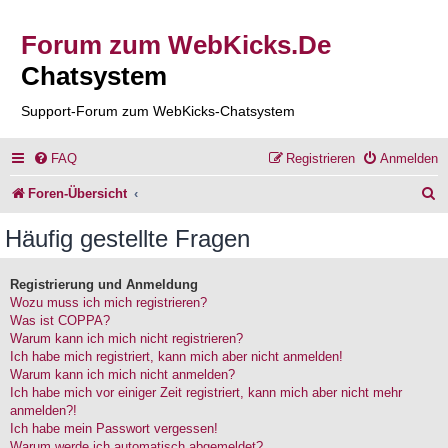
Forum zum WebKicks.De
Chatsystem
Support-Forum zum WebKicks-Chatsystem
FAQ
Registrieren
Anmelden
S
Foren-Übersicht
u
Häufig gestellte Fragen
c
h
Registrierung und Anmeldung
Wozu muss ich mich registrieren?
e
Was ist COPPA?
Warum kann ich mich nicht registrieren?
Ich habe mich registriert, kann mich aber nicht anmelden!
Warum kann ich mich nicht anmelden?
Ich habe mich vor einiger Zeit registriert, kann mich aber nicht mehr
anmelden?!
Ich habe mein Passwort vergessen!
Warum werde ich automatisch abgemeldet?