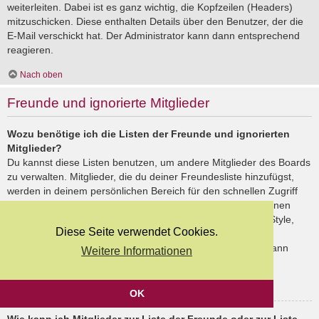
weiterleiten. Dabei ist es ganz wichtig, die Kopfzeilen (Headers)
mitzuschicken. Diese enthalten Details über den Benutzer, der die
E-Mail verschickt hat. Der Administrator kann dann entsprechend
reagieren.
Nach oben
Freunde und ignorierte Mitglieder
Wozu benötige ich die Listen der Freunde und ignorierten
Mitglieder?
Du kannst diese Listen benutzen, um andere Mitglieder des Boards
zu verwalten. Mitglieder, die du deiner Freundesliste hinzufügst,
werden in deinem persönlichen Bereich für den schnellen Zugriff
aufgelistet. Du siehst dort deren Onlinestatus und kannst ihnen
schnell eine Private Nachricht senden. Abhängig von dem Style,
Diese Seite verwendet Cookies.
den du verwendest, können Beiträge deiner Freunde auch
hervorgehoben sein. Wenn du einen Benutzer ignorierst, dann
Weitere Informationen
siehst du seine Beiträge standardmäßig nicht.
Nach oben
OK