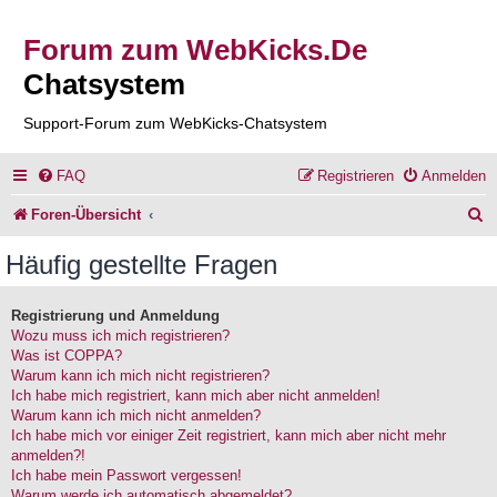
Forum zum WebKicks.De
Chatsystem
Support-Forum zum WebKicks-Chatsystem
FAQ
Registrieren
Anmelden
S
Foren-Übersicht
u
Häufig gestellte Fragen
c
h
Registrierung und Anmeldung
Wozu muss ich mich registrieren?
e
Was ist COPPA?
Warum kann ich mich nicht registrieren?
Ich habe mich registriert, kann mich aber nicht anmelden!
Warum kann ich mich nicht anmelden?
Ich habe mich vor einiger Zeit registriert, kann mich aber nicht mehr
anmelden?!
Ich habe mein Passwort vergessen!
Warum werde ich automatisch abgemeldet?