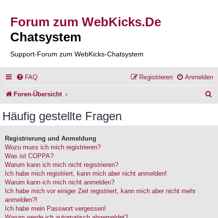
Forum zum WebKicks.De
Chatsystem
Support-Forum zum WebKicks-Chatsystem
FAQ
Registrieren
Anmelden
S
Foren-Übersicht
u
Häufig gestellte Fragen
c
h
Registrierung und Anmeldung
Wozu muss ich mich registrieren?
e
Was ist COPPA?
Warum kann ich mich nicht registrieren?
Ich habe mich registriert, kann mich aber nicht anmelden!
Warum kann ich mich nicht anmelden?
Ich habe mich vor einiger Zeit registriert, kann mich aber nicht mehr
anmelden?!
Ich habe mein Passwort vergessen!
Warum werde ich automatisch abgemeldet?