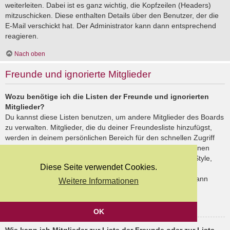
weiterleiten. Dabei ist es ganz wichtig, die Kopfzeilen (Headers)
mitzuschicken. Diese enthalten Details über den Benutzer, der die
E-Mail verschickt hat. Der Administrator kann dann entsprechend
reagieren.
Nach oben
Freunde und ignorierte Mitglieder
Wozu benötige ich die Listen der Freunde und ignorierten
Mitglieder?
Du kannst diese Listen benutzen, um andere Mitglieder des Boards
zu verwalten. Mitglieder, die du deiner Freundesliste hinzufügst,
werden in deinem persönlichen Bereich für den schnellen Zugriff
aufgelistet. Du siehst dort deren Onlinestatus und kannst ihnen
schnell eine Private Nachricht senden. Abhängig von dem Style,
Diese Seite verwendet Cookies.
den du verwendest, können Beiträge deiner Freunde auch
hervorgehoben sein. Wenn du einen Benutzer ignorierst, dann
Weitere Informationen
siehst du seine Beiträge standardmäßig nicht.
Nach oben
OK