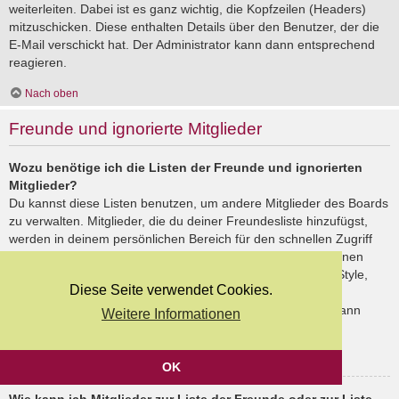
weiterleiten. Dabei ist es ganz wichtig, die Kopfzeilen (Headers)
mitzuschicken. Diese enthalten Details über den Benutzer, der die
E-Mail verschickt hat. Der Administrator kann dann entsprechend
reagieren.
Nach oben
Freunde und ignorierte Mitglieder
Wozu benötige ich die Listen der Freunde und ignorierten
Mitglieder?
Du kannst diese Listen benutzen, um andere Mitglieder des Boards
zu verwalten. Mitglieder, die du deiner Freundesliste hinzufügst,
werden in deinem persönlichen Bereich für den schnellen Zugriff
aufgelistet. Du siehst dort deren Onlinestatus und kannst ihnen
schnell eine Private Nachricht senden. Abhängig von dem Style,
Diese Seite verwendet Cookies.
den du verwendest, können Beiträge deiner Freunde auch
hervorgehoben sein. Wenn du einen Benutzer ignorierst, dann
Weitere Informationen
siehst du seine Beiträge standardmäßig nicht.
Nach oben
OK