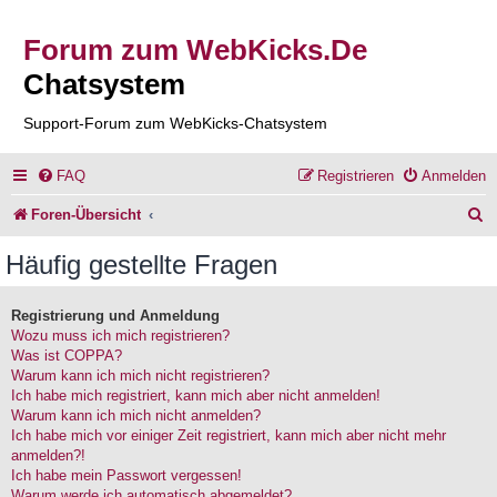
Forum zum WebKicks.De
Chatsystem
Support-Forum zum WebKicks-Chatsystem
FAQ
Registrieren
Anmelden
S
Foren-Übersicht
u
Häufig gestellte Fragen
c
h
Registrierung und Anmeldung
Wozu muss ich mich registrieren?
e
Was ist COPPA?
Warum kann ich mich nicht registrieren?
Ich habe mich registriert, kann mich aber nicht anmelden!
Warum kann ich mich nicht anmelden?
Ich habe mich vor einiger Zeit registriert, kann mich aber nicht mehr
anmelden?!
Ich habe mein Passwort vergessen!
Warum werde ich automatisch abgemeldet?