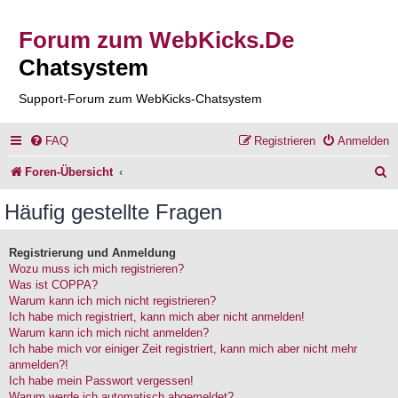
Forum zum WebKicks.De
Chatsystem
Support-Forum zum WebKicks-Chatsystem
FAQ
Registrieren
Anmelden
S
Foren-Übersicht
u
Häufig gestellte Fragen
c
h
Registrierung und Anmeldung
Wozu muss ich mich registrieren?
e
Was ist COPPA?
Warum kann ich mich nicht registrieren?
Ich habe mich registriert, kann mich aber nicht anmelden!
Warum kann ich mich nicht anmelden?
Ich habe mich vor einiger Zeit registriert, kann mich aber nicht mehr
anmelden?!
Ich habe mein Passwort vergessen!
Warum werde ich automatisch abgemeldet?