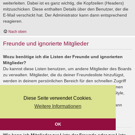
weiterleiten. Dabei ist es ganz wichtig, die Kopfzeilen (Headers)
mitzuschicken. Diese enthalten Details über den Benutzer, der die
E-Mail verschickt hat. Der Administrator kann dann entsprechend
reagieren.
Nach oben
Freunde und ignorierte Mitglieder
Wozu benötige ich die Listen der Freunde und ignorierten
Mitglieder?
Du kannst diese Listen benutzen, um andere Mitglieder des Boards
zu verwalten. Mitglieder, die du deiner Freundesliste hinzufügst,
werden in deinem persönlichen Bereich für den schnellen Zugriff
aufgelistet. Du siehst dort deren Onlinestatus und kannst ihnen
schnell eine Private Nachricht senden. Abhängig von dem Style,
Diese Seite verwendet Cookies.
den du verwendest, können Beiträge deiner Freunde auch
hervorgehoben sein. Wenn du einen Benutzer ignorierst, dann
Weitere Informationen
siehst du seine Beiträge standardmäßig nicht.
Nach oben
OK