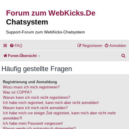
Forum zum WebKicks.De
Chatsystem
Support-Forum zum WebKicks-Chatsystem
FAQ
Registrieren
Anmelden
S
Foren-Übersicht
u
Häufig gestellte Fragen
c
h
Registrierung und Anmeldung
Wozu muss ich mich registrieren?
e
Was ist COPPA?
Warum kann ich mich nicht registrieren?
Ich habe mich registriert, kann mich aber nicht anmelden!
Warum kann ich mich nicht anmelden?
Ich habe mich vor einiger Zeit registriert, kann mich aber nicht mehr
anmelden?!
Ich habe mein Passwort vergessen!
Warum werde ich automatisch abgemeldet?