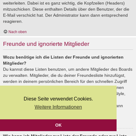
weiterleiten. Dabei ist es ganz wichtig, die Kopfzeilen (Headers)
mitzuschicken. Diese enthalten Details über den Benutzer, der die
E-Mail verschickt hat. Der Administrator kann dann entsprechend
reagieren.
Nach oben
Freunde und ignorierte Mitglieder
Wozu benötige ich die Listen der Freunde und ignorierten
Mitglieder?
Du kannst diese Listen benutzen, um andere Mitglieder des Boards
zu verwalten. Mitglieder, die du deiner Freundesliste hinzufügst,
werden in deinem persönlichen Bereich für den schnellen Zugriff
aufgelistet. Du siehst dort deren Onlinestatus und kannst ihnen
schnell eine Private Nachricht senden. Abhängig von dem Style,
Diese Seite verwendet Cookies.
den du verwendest, können Beiträge deiner Freunde auch
hervorgehoben sein. Wenn du einen Benutzer ignorierst, dann
Weitere Informationen
siehst du seine Beiträge standardmäßig nicht.
Nach oben
OK